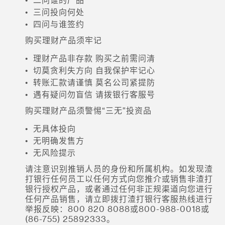
• 二问谁的产品
• 三问投向何处
• 四问与谁签约
购买理财产品须牢记
• 理财产品非存款 购买之前需问清
• 切莫贪利失方向 自我保护牢记心
• 转账汇款请谨慎 莫名公司紧提防
• 遇有疑问勿盲信 请拨银行客服号
购买理财产品须警惕“三无”投资品
• 无具体投向
• 无明确发售方
• 无风险提示
请注意识别推销人员的身份和所属机构。如发现渣
打银行任何员工以任何方式向您推介或销售非渣打
银行授权产品，或者通过任何非正规渠道向您进行
任何产品销售，请立即拨打渣打银行客服热线进行
举报反映：800 820 8088或800-988-0018或
(86-755) 25892333。