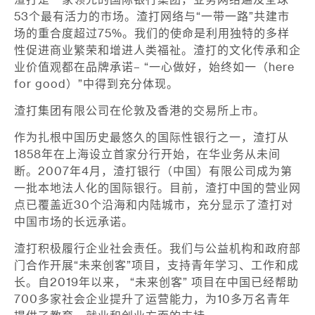
渣打是一家领先的国际银行集团，业务网络遍及全球
53个最有活力的市场。渣打网络与“一带一路”共建市
场的重合度超过75%。我们的使命是利用独特的多样
性促进商业繁荣和增进人类福祉。渣打的文化传承和企
业价值观都在品牌承诺– “一心做好，始终如一（here
for good）”中得到充分体现。
渣打集团有限公司在伦敦及香港的交易所上市。
作为扎根中国历史最悠久的国际性银行之一，渣打从
1858年在上海设立首家分行开始，在华业务从未间
断。2007年4月，渣打银行（中国）有限公司成为第
一批本地法人化的国际银行。目前，渣打中国的营业网
点已覆盖近30个沿海和内陆城市，充分显示了渣打对
中国市场的长远承诺。
渣打积极履行企业社会责任。我们与公益机构和政府部
门合作开展“未来创客”项目，支持青年学习、工作和成
长。自2019年以来， “未来创客” 项目在中国已经帮助
700多家社会企业提升了运营能力，为10多万名青年