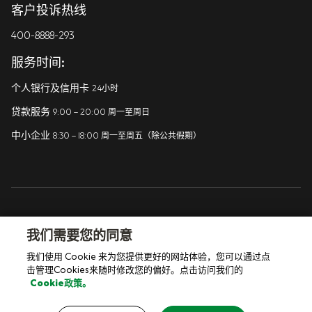
客户投诉热线
打击金融诈骗
400-8888-293
沪ICP备09086261号
服务时间:
工商亮照标识
个人银行及信用卡
24小时
沪公网安备 31011502008078号
贷款服务
9:00 – 20:00 周一至周日
中小企业
8:30 – 18:00 周一至周五（除公共假期）
关注我们
我们需要您的同意
我们使用 Cookie 来为您提供更好的网站体验，您可以通过点
击管理Cookies来随时修改您的偏好。点击访问我们的
Cookie政策。
© 渣打银行 2026 本网站支持IPV6