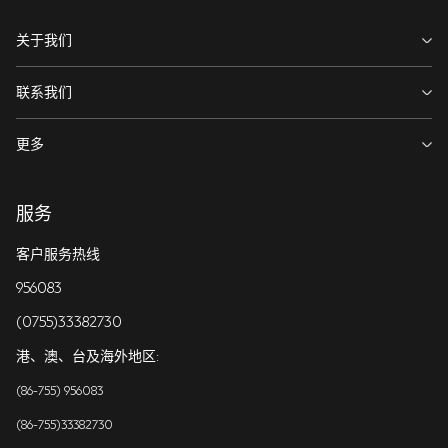
关于我们
关于我们
联系我们
我们的信念
联系我们
更多
新闻发布
分支行查询
个人电子银行服务条款
职业生涯
服务
渣打环球商业服务有限公司电话回访服务部 4009-220-808/+86 22
个人网上银行隐私政策
59806454/+86 20 32683654/+86 21 36209603/+86 21 36209604/+86 21
渣打中国年度报告
36209605/+86 21 36209617/+86 21 36209621（不可回拨）/+86 21
客户服务热线
36209622（不可回拨）/+86 21 36209627（不可回拨）/+86 21 36209628（不
移动银行隐私政策
可回拨）/+86 21 36052888（不可回拨）
渣打中国可持续信息披露报告
956083
重要通知
(0755)33382730
官方微信公众号：渣打中国客户服务
资本充足率信息披露
COOKIE政策
港、澳、台及海外地区:
官方微信小程序：渣打中国
公示信息
隐私政策
(86-755) 956083
举报
(86-755)33382730
在线安全