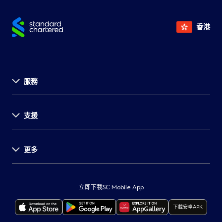
太子道分行
九龍太子太子道西157號別樹華軒地
香港
九龍大角咀道97-
大角咀麥當勞自動櫃員機
105號大同新邨大方樓地下J1,J2號舖
服務
油麻地分行
九龍油麻地彌敦道 564 號明芳樓地
關於渣打
支援
投資者關係
尖沙咀中小企業理財中心
九龍尖沙咀彌敦道66-70號金冠大廈
新聞發佈
事業發展
更多
支援中心
環球研究
尖沙咀簡易理財中心
九龍尖沙咀堪富利士道8號格蘭中心7
表格及文件
舉報
重要通知
服務收費
保障客戶
監管披露
立即下載SC Mobile App
自動櫃員機及分行
打擊詐騙
本行服務供應商所在地
下載安卓APK
聯絡我們
保安訊息
重要法律通知