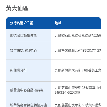
富昌邨自動櫃員機
九龍深水埗富昌邨富昌商場一
黃大仙區
海麗邨- 渣打流動分行
九龍長沙灣海麗邨海禧樓
分行名稱 / 位置
地址
海達邨自動櫃員機
九龍深水埗海達邨(第三期)平台一
鳳德邨自動櫃員機
九龍鑽石山鳳德邨鳳德商場2樓(201
香港九龍深水埗東京街12號麗
麗閣購物中心自動櫃員機
1號
樂富快捷理財中心
九龍橫頭磡聯合道198號樂富廣場B區
美孚分行
九龍美孚新邨第4期美孚廣場1樓1
新蒲崗分行
九龍新蒲崗大有街31號善美工業大
美孚優先理財中心
九龍美孚新邨第4期美孚廣場地下G
九龍慈雲山毓華街23號慈雲山中心商場 
慈雲山中心自動櫃員機
3樓324-325號舖
欽州街麥當勞自動櫃員機
九龍深水埗欽州街78-86號地
毓華街麥當勞自動櫃員機
九龍慈雲山毓華街68號萬年戲院大