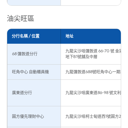
油尖旺區
分行名稱 / 位置
地址
九龍尖沙咀彌敦道 66-70 號 金冠大
68 彌敦道分行
地下B1號舖及中層
旺角中心 自動櫃員機
九龍彌敦道688號旺角中心一期地下
廣東道分行
九龍尖沙咀廣東道86-98 號文利大
圓方優先理財中心
九龍尖沙咀柯士甸道西1號圓方2樓20