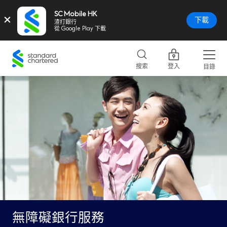
SC Mobile HK
×
下載
渣打銀行
從 Google Play 下載
Standard
Chartered
搜索
登入
目錄
Logo,
Home
Page
Link
無障礙銀行服務