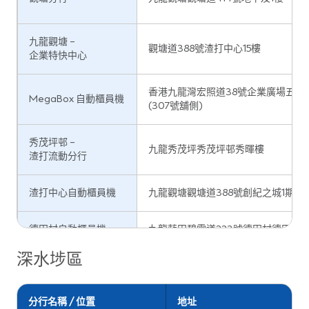
九龍觀塘 –
觀塘道388號渣打中心15樓
企業特快中心
香港九龍灣宏照道38號企業廣場五期Me
MegaBox 自動櫃員機
(307號舖側)
秀茂坪邨 –
九龍秀茂坪秀茂坪邨秀暉樓
渣打流動分行
渣打中心自動櫃員機
九龍觀塘觀塘道388號創紀之城1期渣
德田村自動櫃員機
九龍藍田碧雲道223號德田村德田商場
深水埗區
德福花園分行
九龍九龍灣德福花園德福廣場平台P9-
分行名稱 / 位置
地址