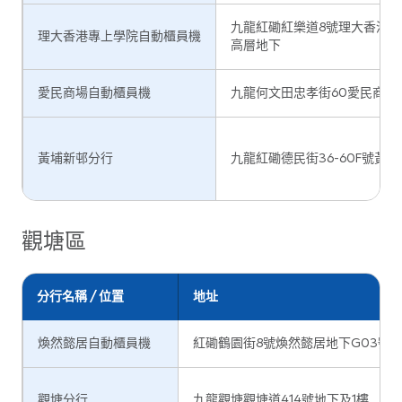
九龍紅磡紅樂道8號理大香港專
理大香港專上學院自動櫃員機
高層地下
愛民商場自動櫃員機
九龍何文田忠孝街60愛民商場
黃埔新邨分行
九龍紅磡德民街36-60F號黃埔
觀塘區
分行名稱 / 位置
地址
煥然懿居自動櫃員機
紅磡鶴園街8號煥然懿居地下G03號
觀塘分行
九龍觀塘觀塘道414號地下及1樓