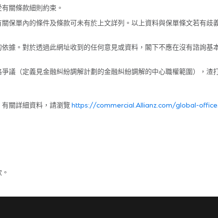
受有關條款細則約束。
有關保單內的條件及條款可未有於上文詳列。以上資料與保單條文若有歧
的依據。對於透過此網址收到的任何意見或資料，閣下不應在沒有諮詢基
格爭議（定義見金融糾紛調解計劃的金融糾紛調解的中心職權範圍），渣
。有關詳細資料，請瀏覽
https://commercial.Allianz.com/global-offic
款。