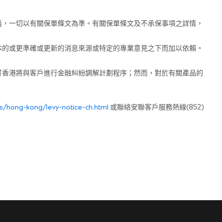
義，一切以有關保單條文為準。有關保單條文及不承保事項之詳情，
本的或更準確或更新的消息來源或特定的專業意見之下而加以依賴。
打香港將與客戶進行金融糾紛調解計劃程序；然而，對於有關產品的
es/hong-kong/levy-notice-ch.html
或聯絡安聯客戶服務熱線(852)