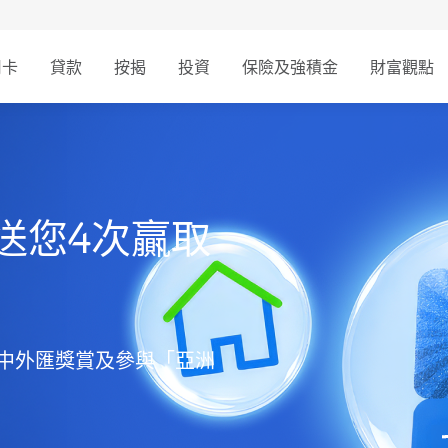
用卡
貸款
按揭
投資
保險及強積金
財富觀點
送您4次贏取
必中外匯獎賞及參與「亞洲