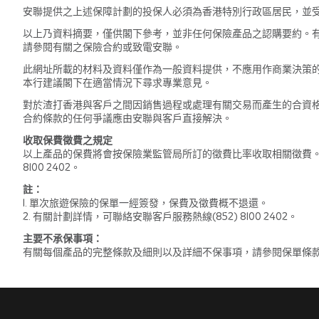
安聯提供之上述保障計劃的投保人必須為香港特別行政區居民，並
以上乃資料摘要，僅供閣下參考，並非任何保險產品之認購要約。
請參閱有關之保險合約或致電安聯。
此網址所載的材料及資料僅作為一般資料提供，不應用作商業決策
本行建議閣下在適當情況下尋求專業意見。
對於渣打香港與客戶之間因銷售過程或處理有關交易而產生的合資
合約條款的任何爭議應由安聯與客戶直接解決。
收取保費徵費之規定
以上產品的保費將會按保險業監管局所訂的徵費比率收取相關徵費
8100 2402。
註：
1. 單次旅遊保險的保單一經簽發，保費及徵費概不退還。
2. 有關計劃詳情，可聯絡安聯客戶服務熱線(852) 8100 2402。
主要不承保事項：
有關每個產品的完整條款及細則以及詳細不保事項，請參閱保單條