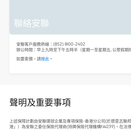
聯絡安聯
安聯客戶服務熱線：(852) 8100-2402
辦公時間：早上九時至下午五時半（星期一至星期五, 公眾假期
如要索償，請
按此
。
聲明及重要事項
上述保障計劃由安聯環球企業及專項保險-香港分公司(於德意志聯
港」）為安聯之委任保險代理商(持牌保險代理機構FA1239)。