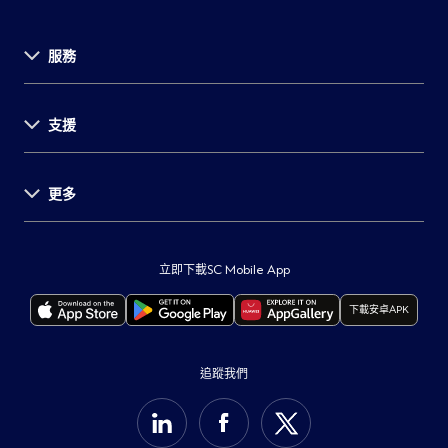
服務
關於渣打
支援
投資者關係
新聞發佈
事業發展
更多
支援中心
環球研究
表格及文件
舉報
重要通知
服務收費
保障客戶
監管披露
立即下載SC Mobile App
自動櫃員機及分行
打擊詐騙
本行服務供應商所在地
下載安卓APK
聯絡我們
保安訊息
重要法律通知
最新通告
可持續發展計劃
Cookie政策
追蹤我們
集團網站
私隱通告
支援中心
收集個人資料聲明