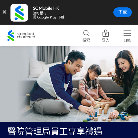
SC Mobile HK
×
下載
渣打銀行
從 Google Play 下載
Standard
Chartered
搜索
登入
目錄
Logo,
Home
Page
Link
醫院管理局員工專享禮遇​