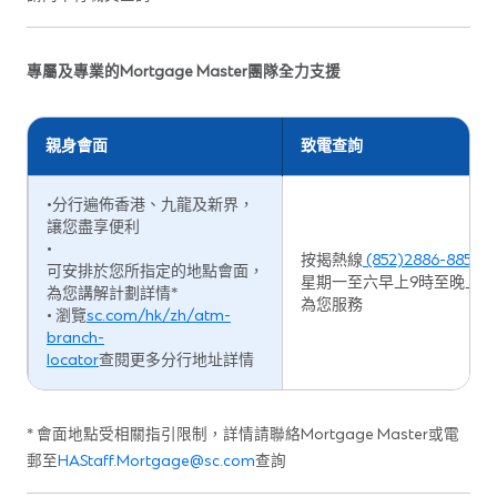
專屬及專業的Mortgage Master團隊全力支援
親身會面
致電查詢
•分行遍佈香港、九龍及新界，
讓您盡享便利
•
按揭熱線
(852)2886-8855
可安排於您所指定的地點會面，
星期一至六早上9時至晚上8
為您講解計劃詳情*
為您服務
• 瀏覽
sc.com/hk/zh/atm-
branch-
locator
查閱更多分行地址詳情
* 會面地點受相關指引限制，詳情請聯絡Mortgage Master或電
郵至
HAStaff.Mortgage@sc.com
查詢