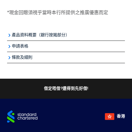
*現金回贈須視乎當時本行所提供之推廣優惠而定
產品資料概要（銀行按揭部分）
申請表格
住宅按揭貸款產品資料概要
條款及細則
醫院管理局員工置業貸款計劃申請表格
以上所有優惠須受有關
條款及細則
約束
借定唔借?還得到先好借!
香港