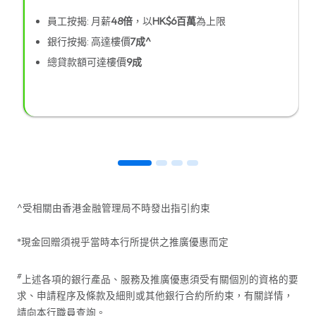
員工按揭: 月薪
48倍
，以
HK$6百萬
為上限
銀行按揭: 高達樓價
7成^
總貸款額可達樓價
9成
^受相關由香港金融管理局不時發出指引約束
*現金回贈須視乎當時本行所提供之推廣優惠而定
#
上述各項的銀行產品、服務及推廣優惠須受有關個別的資格的要
求、申請程序及條款及細則或其他銀行合約所約束，有關詳情，
請向本行職員查詢。