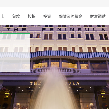
用卡
貸款
按揭
投資
保險及強積金
財富觀點