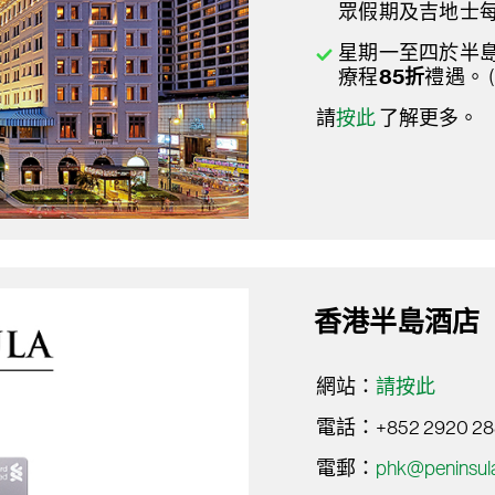
眾假期及吉地士每
星期一至四於半
療程
85折
禮遇。 
請
按此
了解更多。
香港半島酒店
網站：
請按此
電話：+852 2920 28
電郵：
phk@peninsul