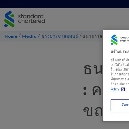
Skip
to
content
/
/
/
Home
Media
ข่าวประชาสัมพันธ์
ธนาคารสแตนดาร์ดชาร์เต
สร้างประสบ
สร้างสรรค์ปร
ธนาคา
เราใส่ใจในปร
รื่น ขณะเดี
ในการเลือกว่
ที่สุดเท่าที่
: คาดเ
ถ้าคุณต้องกา
Policy
ขณะที
จัดกา