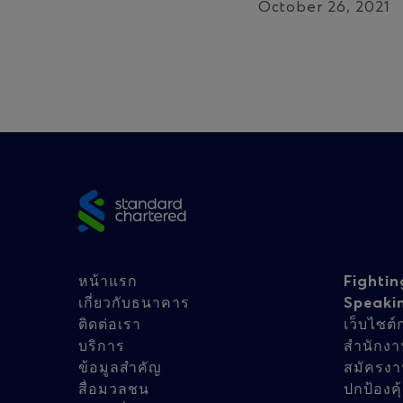
October 26, 2021
Site
footer
Footer
Fo
หน้าแรก
Fightin
เกี่ยวกับธนาคาร
Speaki
ติดต่อเรา
เว็บไซต
navigation
na
บริการ
สํานักงา
ข้อมูลสำคัญ
สมัครง
สื่อมวลชน
ปกป้องค