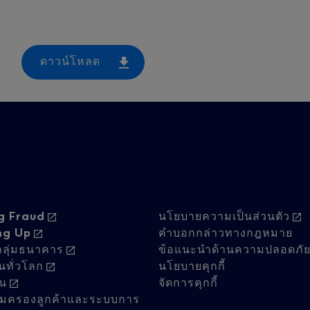
ดาวน์โหลด
oter
Footer
g Fraud
นโยบายความเป็นส่วนตัว
ng Up
คำบอกกล่าวทางกฎหมาย
์กลุ่มธนาคาร
ข้อแนะนำด้านความปลอดภั
vigation
navigati
นทั่วโลก
นโยบายคุกกี้
าน
จัดการคุกกี้
ุ้มครองลูกค้าและระบบการ