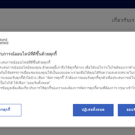
เกี่ยวกับเ
อร์ด : คาดเศรษฐกิจไทยเริ่มฟื้นตัว ขณะที่ตลาดยังผันผวน
การณ์ออนไลน์ที่ดีขึ้นด้วยคุกกี้
ะสบการณ์ออนไลน์ที่ดีขึ้นด้วยคุกกี้
รสแตนดาร์ดชาร์เ
ะสบการณ์ออนไลน์ของคุณ ด้วยเหตุนี้เราจึงใช้คุกกี้ต่างๆ เพื่อให้แน่ใจว่าเว็บไซต์ของเราทำ
ยวกันก็จัดสรรการเยี่ยมชมของคุณให้เป็นแบบเฉพาะรายเพื่อให้คุณได้รับความสะดวกสบายใน
าจะยอมรับคุกกี้ตัวใดบ้าง เลือก “จัดการคุกกี้” ถ้าต้องการยอมรับคุกกี้ทุกตัวเพื่อประสบการณ์ใ
จะเป็นไปได้ ให้เลือก “ยอมรับทั้งหมด”
ศรษฐกิจไทยเริ่มฟื้
รข้อมูลเพิ่มเติมเกี่ยวกับการใช้คุกกี้ของเราและต้องการจัดการคุกกี้ตามที่ต้องการ กรุณาเข้าไป
่ตลาดยังผันผวน
รคุกกี้
ปฏิเสธทั้งหมด
ยอมร