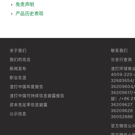
免责声明
产品历史表现
关于我们
联系我们
我们的信念
分支行查询
新闻发布
渣打环球商
4009-220-
职业生涯
32683654/
渣打中国年度报告
36209604/
36209617
渣打中国可持续信息披露报告
拨）/+86 2
资本充足率信息披露
36209627
36209628
公示信息
3605288
官方微信公
官方微信小