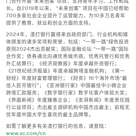
门合作开展“未来创客”项目，支持青年学习、工作和成
长。自2019年以来， “未来创客” 项目在中国已经帮助
700多家社会企业提升了运营能力，为10多万名青年
提供了教育、就业和创业方面的支持。
2024年，渣打银行赢得来自政府部门、行业机构和媒
体颁发的诸多奖项和荣誉，包括：“一带一路”绿色投资
原则2024杰出贡献奖；国际金融论坛 “一带一路”国际
合作奖；债券通北向通优秀做市商、优秀托管行和优秀
外汇结算行；《经济观察报》年度卓越外资银行；
《21世纪经济报道》年度卓越跨境金融机构；《第一
财经》年度财富管理银行；《财资》16个海外市场“最
佳人民币银行”；《亚洲银行家》中国最佳中小微企业
跨境汇款服务；《数字银行家》数字化客户体验大奖；
《界面新闻》年度臻善企业；《澎湃新闻》年度责任践
行公益项目；杰出雇主调研机构中国杰出雇主；前程无
忧年度中国大学生喜欢的雇主品牌等。
如需了解更多有关渣打银行的信息，请登陆：
www.sc.com/cn