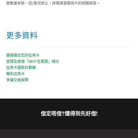
惠數量有限，送/售完即止。詳情請瀏覽商戶的相關網頁。
更多資料
選擇適合您的信用卡
查閱及換領「360°全面賞」積分
信用卡還款計算機
報失信用卡
爭議交易保障
借定唔借?還得到先好借!