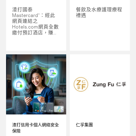
渣打國泰
餐飲及水療護理療程
Mastercard
®
：經此
禮遇
網頁連結之
Hotels.com網頁全數
繳付預訂酒店，賺低
至每HK$1=1里數
渣打信用卡個人網絡安全
仁孚集團
保險