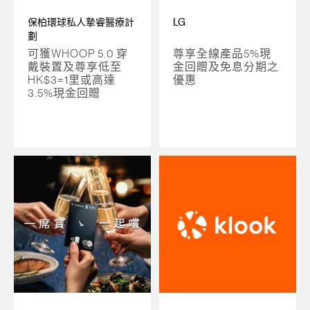
保柏環球私人摯睿醫療計
LG
劃
可獲WHOOP 5.0 穿
尊享全線產品5%現
戴裝置及尊享低至
金回贈及免息分期之
HK$3=1里或高達
優惠
3.5%現金回贈