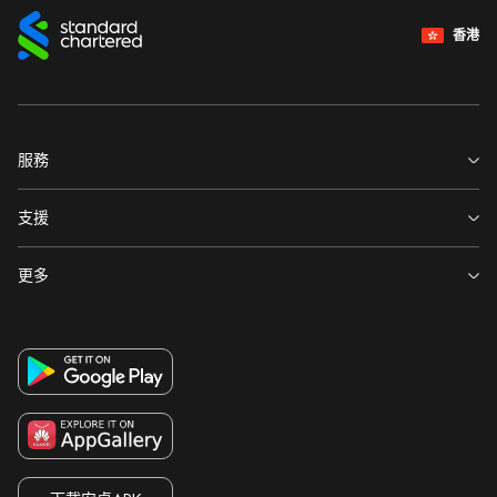
香港
服務
關於渣打
支援
投資者關係
事業發展
更多
新聞發佈
環球研究
重要通知
支援中心
舉報
監管披露
表格及文件
保障客戶
本行服務供應商所在地
服務收費
打擊詐騙
重要法律通知
自動櫃員機及分行
保安訊息