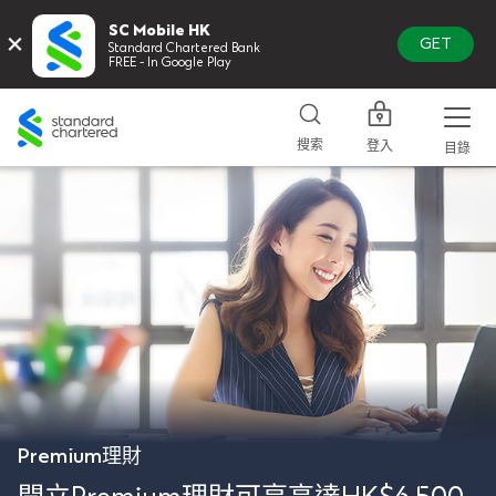
SC Mobile HK
×
GET
Standard Chartered Bank
FREE - In Google Play
Standard
Chartered
搜索
登入
目錄
Premium理財