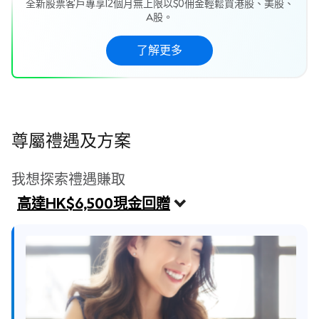
全新股票客戶專享12個月無上限以$0佣金輕鬆買港股、美股、
A股。
了解更多
尊屬禮遇及方案
我想探索禮遇賺取
高達HK$6,500現金回贈