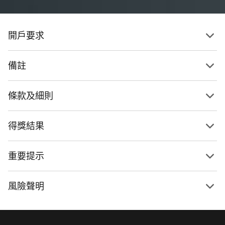
開戶要求
備註
步驟2
步驟2
進入主頁後，於「存款」選擇「立即申請」
點選「 Premium理財」並按「立即升級」
條款及細則
得獎結果
重要提示
風險聲明