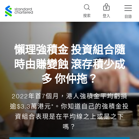
Standard
Chartered
搜索
登入
目錄
懶理強積金 投資組合隨
時由賺變蝕 滾存積少成
多 你仲拖？
2022年首7個月，港人強積金平均虧損
逾$3.3萬港元⁺。你知道自己的強積金投
資組合表現是在平均線之上或是之下
嗎？