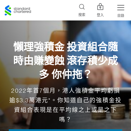
Standard
Chartered
搜索
登入
目錄
懶理強積金 投資組合隨
時由賺變蝕 滾存積少成
多 你仲拖？
2022年首7個月，港人強積金平均虧損
逾$3.3萬港元⁺。你知道自己的強積金投
資組合表現是在平均線之上或是之下
嗎？