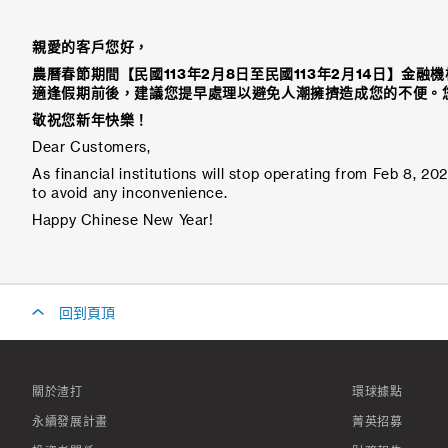
親愛的客戶您好，
農曆春節期間【民國
113
年
2
月
8
日至民國
113
年
2
月
14
日】金融機
適逢假期前後，建議您提早處理以避免人潮擁擠造成您的不便。
敬祝您新年快樂
！
Dear Customers,
As financial institutions will stop operating from Feb 8, 
to avoid any inconvenience.
Happy Chinese New Year!
回到頁頂
關於渣打
環球據點
永續發展計畫
菁英招募