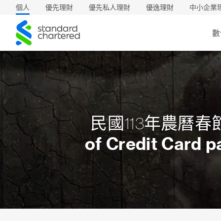
個人
優先理財
優先私人理財
優逸理財
中小企業
渣
數
打
民國113年農曆
of Credit Card 