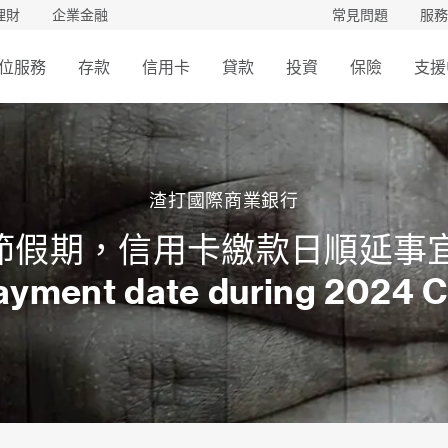
理財
企業金融
常見問題
服務
位服務
存款
信用卡
貸款
投資
保險
支援
渣打國際商業銀行
春節假期，信用卡繳款日順延事
payment date during 2024 