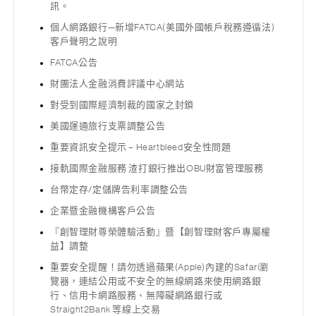
訊。
個人網路銀行—新增FATCA(美國外國帳戶稅務遵循法)
客戶聲明之說明
FATCA公告
財團法人金融消費評議中心網站
對受到國際經濟制裁的國家之封鎖
美國運通旅行支票調整公告
重要資訊安全提示 – Heartbleed安全性問題
接軌國際金融服務 渣打銀行推出OBU財富管理服務
台幣定存/定儲牌告利率調整公告
企業暨金融機構客戶公告
『創智理財尊榮體驗活動』暨【創智理財客戶專屬權
益】調整
重要安全提醒！請勿透過蘋果(Apple)內建的Safari瀏
覽器，連結公用或不安全的無線網路來使用網路銀
行、信用卡網路服務、無障礙網路銀行或
Straight2Bank 等線上交易