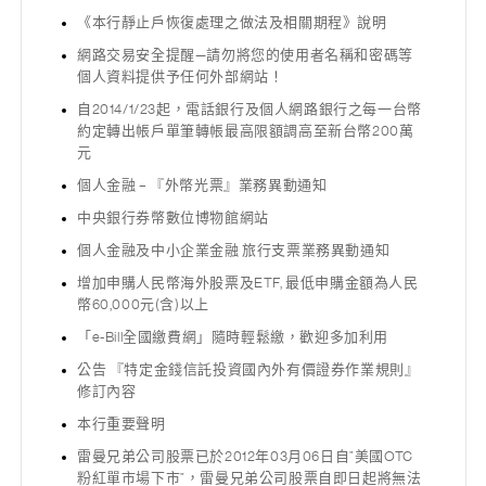
《本行靜止戶恢復處理之做法及相關期程》說明
網路交易安全提醒—請勿將您的使用者名稱和密碼等
個人資料提供予任何外部網站！
自2014/1/23起，電話銀行及個人網路銀行之每一台幣
約定轉出帳戶單筆轉帳最高限額調高至新台幣200萬
元
個人金融 – 『外幣光票』業務異動通知
中央銀行券幣數位博物館網站
個人金融及中小企業金融 旅行支票業務異動通知
增加申購人民幣海外股票及ETF, 最低申購金額為人民
幣60,000元(含)以上
「e-Bill全國繳費網」隨時輕鬆繳，歡迎多加利用
公告 『特定金錢信託投資國內外有價證券作業規則』
修訂內容
本行重要聲明
雷曼兄弟公司股票已於2012年03月06日自”美國OTC
粉紅單市場下市”，雷曼兄弟公司股票自即日起將無法