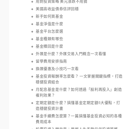
用對投資策略 美元漲跌不用猜
美國高收益債券信評回穩
新手如何買基金
基金淨值是什麼
基金平台怎麼選
基金種類有哪些
基金贖回是什麼
外匯是什麼？外匯交易入門概念一次看懂
留學費用安排指南
換匯優惠及小技巧一次看
基金投資報酬率怎麼看？ 一文掌握關鍵指標，打造
穩健投資組合
月配息基金是什麼？如何透過「股利再投入」創造
複利效果？
定期定額是什麼？搞懂基金定期定額5大優點，打
造穩健投資計畫
基金手續費怎麼算？一篇搞懂基金投資必知的各種
費用成本