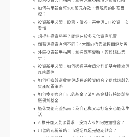
股票投資入門指南：掌握人生各階段的投資策略
如何善用新台幣300萬元存款，實現您的財務目
標？
投資新手必讀：股票、債券、基金與ETF投資一次
看懂
想提升投資勝率？關鍵在於多元化資產配置
儲蓄與投資有何不同？4大面向帶您掌握關鍵差異
外匯投資新手指南：掌握匯率變動，輕鬆踏出第一
步！
投資新手必讀：如何透過基金簡介判斷基金績效與
風險屬性
如何打造兼顧收益與成長的投資組合？退休規劃的
資產配置策略
如何找到適合自己的基金？渣打基金排行榜輕鬆篩
選優質基金
退休規劃完整指南：為自己與父母打造安心退休生
活
AI推升龐大能源需求，投資人該如何把握機會？
川普的關稅策略：市場逆風還是短期雜音？