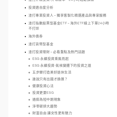
投資適合度分析
渣打專業投資人 – 獨享客製化精選產品與專家服務
渣打指數股票型基金ETF – 海外ETF線上下單24小時
不打烊
海外債券
渣打貨幣型基金
渣打投資理財 – 必看重點及熱門話題
ESG 永續投資乘風而起
ESG 永續投資-氣候變遷下的投資之道
五步驟打造美好退休生活
誰說只有出國才換匯？
健康投資心法
投資更要ESG
通膨為短中期現象
淨零碳排大趨勢
財富自由 讓女性更有魅力