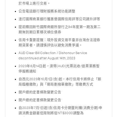
於市場上進行交易。
公告電話銀行理財服務系統功能調整
渣打國際商業銀行獲惠譽國際信用評等公司調升評等
提前贖回新竹國際商銀所發行之94年度第一期及第二
期無到期日累積次順位債券
信用卡重要提醒：境外投資交易平臺非台灣合法證券
期貨業者，請謹慎評估以避免消費爭議。
AUD Clear Bill Collection / Dishonour Service
discontinued after August 14th, 2023
2023年8月14日起，澳幣(AUD)光票託收/退票業務暫
停服務通知
自西元2023年10月1日(含)起，本行信用卡將停止「郵
局臨櫃繳款」與「郵局劃撥單繳款」等繳費方式
開戶總約定書條款變更公告
開戶總約定書條款變更公告
自2023年7月1日起(含)信用卡分期靈利購(消費分期)申
請消費金額最低限制將從NT$3000調整為