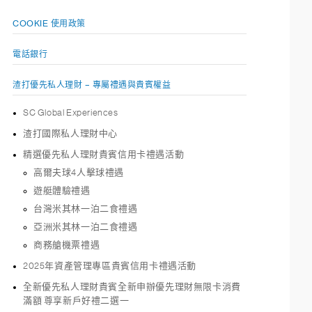
COOKIE 使用政策
電話銀行
渣打優先私人理財 – 專屬禮遇與貴賓權益
SC Global Experiences
渣打國際私人理財中心
精選優先私人理財貴賓信用卡禮遇活動
高爾夫球4人擊球禮遇
遊艇體驗禮遇
台灣米其林一泊二食禮遇
亞洲米其林一泊二食禮遇
商務艙機票禮遇
2025年資產管理專區貴賓信用卡禮遇活動
全新優先私人理財貴賓全新申辦優先理財無限卡消費
滿額 尊享新戶好禮二選一