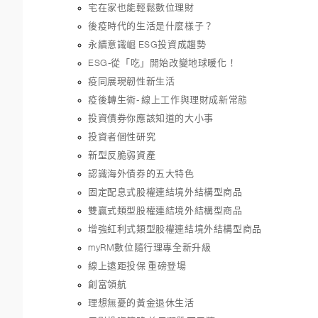
宅在家也能輕鬆數位理財
後疫時代的生活是什麼樣子？
永續意識崛 ESG投資成趨勢
ESG-從「吃」開始改變地球暖化！
疫同展現韌性新生活
疫後轉生術- 線上工作與理財成新常態
投資債券你應該知道的大小事
投資者個性研究
新型反脆弱資產
認識海外債券的五大特色
固定配息式股權連結境外結構型商品
雙贏式類型股權連結境外結構型商品
增強紅利式類型股權連結境外結構型商品
myRM數位隨行理專全新升級
線上遠距投保 重磅登場
創富領航
理想無憂的黃金退休生活