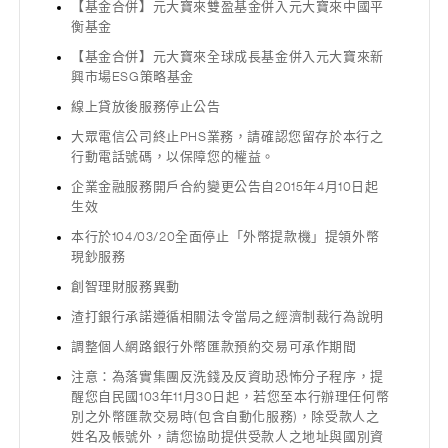
【基金合併】元大寶來雙盈基金併入元大寶來中國平
衡基金
【基金合併】元大寶來全球成長基金併入元大寶來新
興市場ESG策略基金
線上貸放後服務停止公告
大眾電信公司終止PHS業務，請確認您留存於本行之
行動電話號碼，以保障您的權益。
企業金融服務開戶合約變更公告自2015年4月10日起
生效
本行於104/03/20全面停止「外幣提款機」提領外幣
現鈔服務
創智理財服務異動
渣打銀行承諾遵循相關法令當局之經濟制裁行為說明
調整個人網路銀行外幣匯款預約交易可承作期間
注意：為落實集團反洗錢及反資助恐怖分子程序，提
醒您自民國103年11月30日起，若您至本行辦理任何幣
別之外幣匯款交易時(包含自動化服務)，除受款人之
姓名及帳號外，請您協助提供受款人之地址與國別資