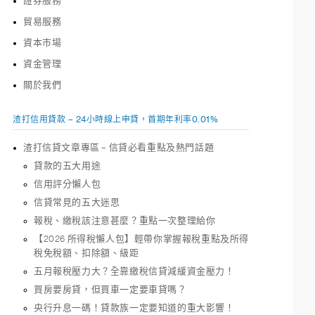
證券服務
貿易服務
資本市場
資金管理
關於我們
渣打信用貸款 – 24小時線上申貸，首期年利率0.01%
渣打信貸文章專區 – 信貸必看重點及熱門話題
貸款的五大用途
信用評分懶人包
信貸常見的五大迷思
報稅、繳稅該注意甚麼？重點一次整理給你
【2026 所得稅懶人包】輕帶你掌握報稅重點及所得
稅免稅額、扣除額、級距
五月報稅壓力大？全靠繳稅信貸減緩資金壓力！
買房要房貸，但買車一定要車貸嗎？
央行升息一碼！貸款族一定要知道的重大影響！