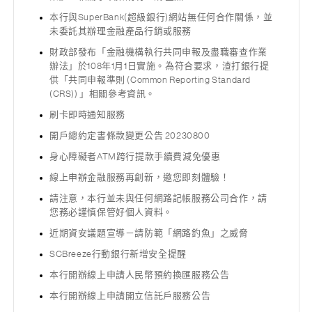
本行與SuperBank(超級銀行)網站無任何合作關係，並
未委託其辦理金融產品行銷或服務
財政部發布「金融機構執行共同申報及盡職審查作業
辦法」於108年1月1日實施。為符合要求，渣打銀行提
供「共同申報準則 (Common Reporting Standard
(CRS)) 」相關參考資訊。
刷卡即時通知服務
開戶總約定書條款變更公告 20230800
身心障礙者ATM跨行提款手續費減免優惠
線上申辦金融服務再創新，邀您即刻體驗！
請注意，本行並未與任何網路記帳服務公司合作，請
您務必謹慎保管好個人資料。
近期資安議題宣導－請防範「網路釣魚」之威脅
SCBreeze行動銀行新增安全提醒
本行開辦線上申請人民幣預約換匯服務公告
本行開辦線上申請開立信託戶服務公告