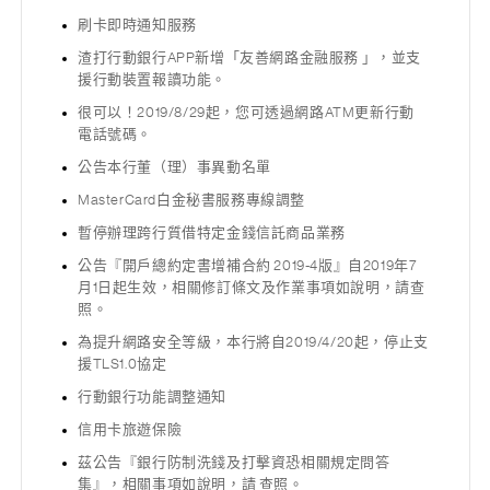
刷卡即時通知服務
渣打行動銀行APP新增「友善網路金融服務 」，並支
援行動裝置報讀功能。
很可以！2019/8/29起，您可透過網路ATM更新行動
電話號碼。
公告本行董（理）事異動名單
MasterCard白金秘書服務專線調整
暫停辦理跨行質借特定金錢信託商品業務
公告『開戶總約定書增補合約 2019-4版』自2019年7
月1日起生效，相關修訂條文及作業事項如說明，請查
照。
為提升網路安全等級，本行將自2019/4/20起，停止支
援TLS1.0協定
行動銀行功能調整通知
信用卡旅遊保險
茲公告『銀行防制洗錢及打擊資恐相關規定問答
集』，相關事項如說明，請 查照。