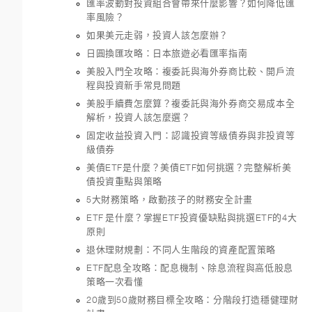
匯率波動對投資組合會帶來什麼影響？如何降低匯
率風險？
如果美元走弱，投資人該怎麼辦？
日圓換匯攻略：日本旅遊必看匯率指南
美股入門全攻略：複委託與海外券商比較、開戶流
程與投資新手常見問題
美股手續費怎麼算？複委託與海外券商交易成本全
解析，投資人該怎麼選？
固定收益投資入門：認識投資等級債券與非投資等
級債券
美債ETF是什麼？美債ETF如何挑選？完整解析美
債投資重點與策略
5大財務策略，啟動孩子的財務安全計畫
ETF 是什麼？掌握ETF投資優缺點與挑選ETF的4大
原則
退休理財規劃：不同人生階段的資產配置策略
ETF配息全攻略：配息機制、除息流程與高低股息
策略一次看懂
20歲到50歲財務目標全攻略：分階段打造穩健理財