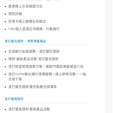
變更線上交易驗證方式
預防詐騙
信用卡線上服務全新推出
OBU個人投資公司網路 – 行動銀行
渣打優先理財 – 貴賓專屬權益
全球銀行金融服務 – 渣打優先理財
理財-最新產品活動-渣打優先理財
渣打財富管理貴賓方案 – 客群門檻與專屬權益介紹
渣打myRM數位隨行理專服務 – 線上即時互動，一指
交易下單
渣打優先理財 優先點數兌換專區
渣打優逸理財
渣打優逸理財 最新產品活動