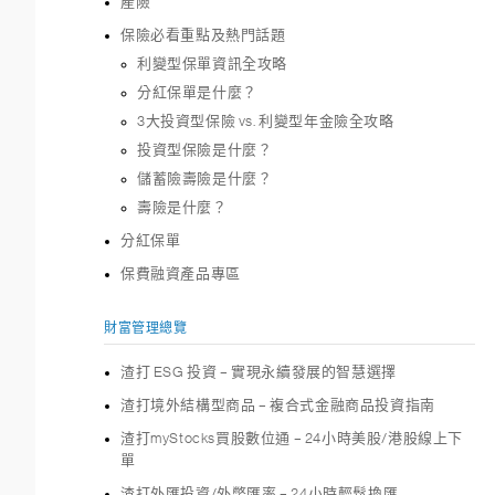
產險
保險必看重點及熱門話題
利變型保單資訊全攻略
分紅保單是什麼？
3大投資型保險 vs. 利變型年金險全攻略
投資型保險是什麼？
儲蓄險壽險是什麼？
壽險是什麼？
分紅保單
保費融資產品專區
財富管理總覽
渣打 ESG 投資 – 實現永續發展的智慧選擇
渣打境外結構型商品 – 複合式金融商品投資指南
渣打myStocks買股數位通 – 24小時美股/港股線上下
單
渣打外匯投資/外幣匯率 – 24小時輕鬆換匯