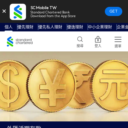
SC Mobile TW
×
GET
Standard Chartered Bank
Download from the App Store
個人
優先理財
優先私人理財
優逸理財
中小企業理財
企業
Standard
Chartered
搜尋
登入
選單
Logo,
Home
Page
Link