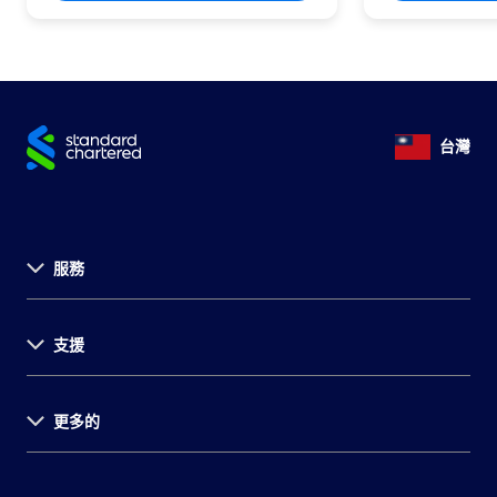
台灣
服務
關於渣打
支援
永續發展計畫
投資者關係
環球據點
更多的
法定公開揭露事項
菁英招募
消費者保護
財務報告
集團網站
金融友善服務暨公平待客專區