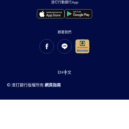
環球研究
著作權聲明
渣打行動銀行App
網站隱私權聲明
舉報管道
個人資料告知事項
洗錢防制專區
打擊金融詐騙
Cookie 使用政策
跟著我們
重要資訊
EN
中文
© 渣打銀行版權所有
網頁指南