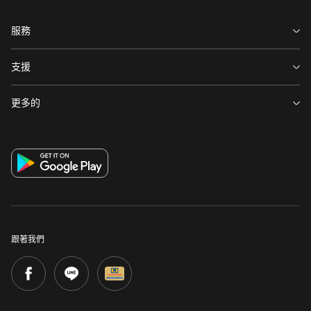
服務
關於渣打
支援
永續發展計畫
環球據點
更多的
投資者關係
菁英招募
集團網站
法定公開揭露事項
財務報告
著作權聲明
消費者保護
環球研究
舉報管道
金融友善服務暨公平待客專區
網站隱私權聲明
洗錢防制專區
個人資料告知事項
跟著我們
Cookie 使用政策
打擊金融詐騙
重要資訊