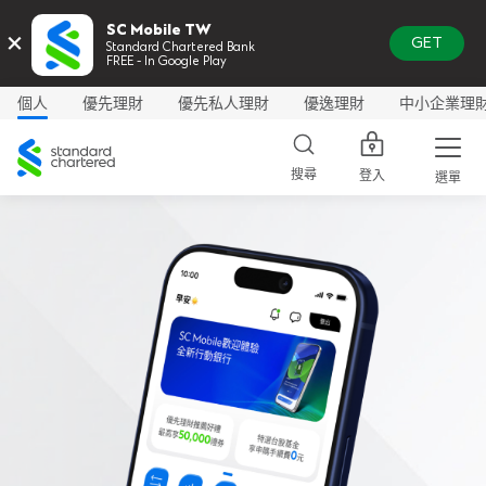
SC Mobile TW
×
GET
Standard Chartered Bank
FREE - In Google Play
個人
優先理財
優先私人理財
優逸理財
中小企業理
渣
打
搜尋
登入
選單