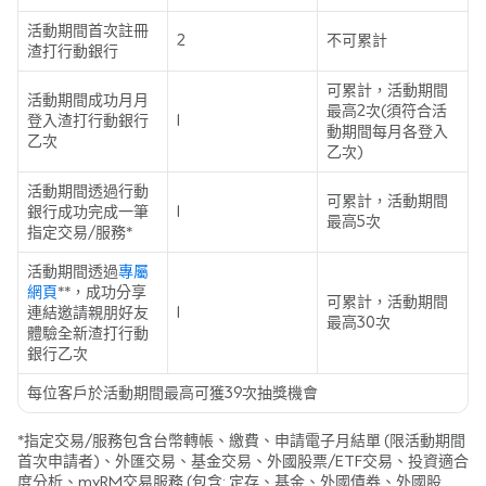
活動期間首次註冊
2
不可累計
渣打行動銀行
可累計，活動期間
活動期間成功月月
最高2次(須符合活
登入渣打行動銀行
1
動期間每月各登入
乙次
乙次)
活動期間透過行動
可累計，活動期間
銀行成功完成一筆
1
最高5次
指定交易/服務*
活動期間透過
專屬
網頁
**，成功分享
可累計，活動期間
連結邀請親朋好友
1
最高30次
體驗全新渣打行動
銀行乙次
每位客戶於活動期間最高可獲39次抽獎機會
*指定交易/服務包含台幣轉帳、繳費、申請電子月結單 (限活動期間
首次申請者)、外匯交易、基金交易、外國股票/ETF交易、投資適合
度分析、myRM交易服務 (包含: 定存、基金、外國債券、外國股