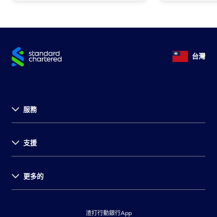
台灣
服務
關於渣打
支援
永續發展計畫
投資者關係
環球據點
更多的
法定公開揭露事項
菁英招募
消費者保護
財務報告
集團網站
金融友善服務暨公平待客專區
環球研究
著作權聲明
渣打行動銀行App