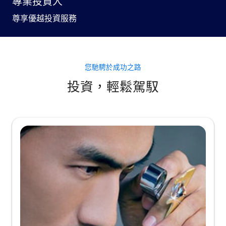
專業投資人
尊享優越投資服務
您馳騁於成功之路
投資，輕鬆駕馭