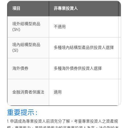
項目
非專業投資人
專
境外結構型商品
不適用
可
(SN)
境內結構型商品
除
多種境內結構型產品供投資人選擇
(SI)
也
除
海外債券
多種海外債券供投資人選擇
也
不
金融消費者保護法
適用
且
因
重要提示 :
1. 申請成為專業投資人前須充分了解，考量專業投資人之資產規