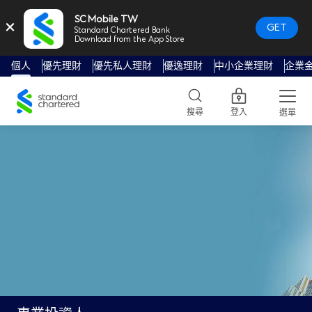
SC Mobile TW
×
GET
Standard Chartered Bank
Download from the App Store
個人
優先理財
優先私人理財
優逸理財
中小企業理財
企業
Standard
Chartered
搜尋
登入
選單
Logo,
Home
Page
Link