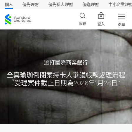
個人
優先理財
優先私人理財
優逸理財
中小企業理
渣
打
搜尋
登入
選單
渣打國際商業銀行
全真瑜珈倒閉案持卡人爭議帳款處理流程
『受理案件截止日期為2026年1月28日』