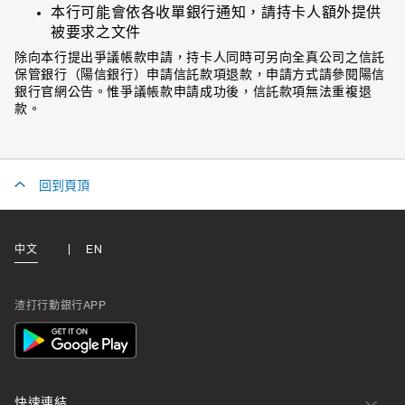
本行可能會依各收單銀行通知，請持卡人額外提供
被要求之文件
除向本行提出爭議帳款申請，持卡人同時可另向全真公司之信託
保管銀行（陽信銀行）申請信託款項退款，申請方式請參閱陽信
銀行官網公告。惟爭議帳款申請成功後，信託款項無法重複退
款。
回到頁頂
中文
EN
渣打行動銀行APP
App
Icon
快速連結