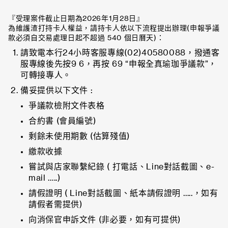
『受理案件截止日期為2026年1月28日』
為維護渣打持卡人權益，請持卡人依以下流程提出辦理(申報爭議
款必須自交易處理日起不超過 540 個日曆天)：
請致電本行24小時客服專線(02)40580088，撥通客
服專線後先按9 6，再按 69 “申報全真瑜珈爭議款”，
可轉接專人。
備妥提供以下文件 :
爭議款檢附文件表格
合約書 (會員編號)
剩餘未使用期數 (估算殘值)
繳款收據
嘗試與店家聯繫紀錄 ( 打電話、Line對話截圖、e-
mail …..)
請假證明 ( Line對話截圖、紙本請假證明 …..，如有
請假者需提供)
向消保官申訴文件 (非必要，如有可提供)