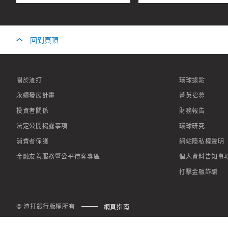
回到頁頂
關於渣打
環球據點
永續發展計畫
菁英招募
投資者關係
財務報告
法定公開揭露事項
環球研究
消費者保護
網站隱私權聲明
金融友善服務暨公平待客專區
個人資料告知事
打擊金融詐騙
© 渣打銀行版權所有
網頁指南