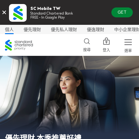
SC Mobile TW
×
GET
Standard Chartered Bank
FREE - In Google Play
個人
優先理財
優先私人理財
優逸理財
中小企業理
渣
打
搜尋
登入
選單
優先理財
本季推薦好禮