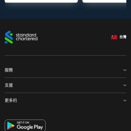
台灣
服務
關於渣打
支援
永續發展計畫
環球據點
更多的
投資者關係
菁英招募
集團網站
法定公開揭露事項
財務報告
著作權聲明
消費者保護