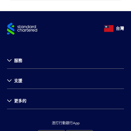
台灣
服務
關於渣打
支援
永續發展計畫
投資者關係
環球據點
更多的
法定公開揭露事項
菁英招募
消費者保護
財務報告
集團網站
金融友善服務暨公平待客專區
環球研究
著作權聲明
渣打行動銀行App