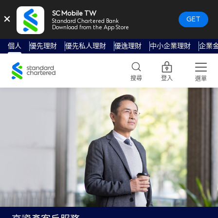
SC Mobile TW
×
GET
Standard Chartered Bank
Download from the App Store
個人
優先理財
優先私人理財
優逸理財
中小企業理財
企業
Standard
Chartered
搜尋
登入
選單
Logo,
Home
Page
Link