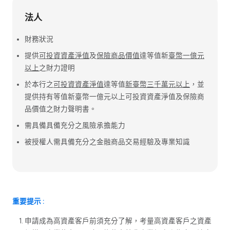
法人
財務狀況
提供
可投資資產淨值
及
保險商品價值
達等值新
臺幣一億元
以上
之財力證明
於本行之
可投資資產淨值
達等值
新臺幣三千萬元以上
，並
提供持有等值新臺幣一億元以上可投資資產淨值及保險商
品價值之財力聲明書。
需具備具備充分之風險承擔能力
被授權人需具備充分之金融商品交易經驗及專業知識
重要提示 :
申請成為高資產客戶前須充分了解，考量高資產客戶之資產