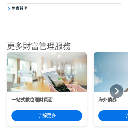
免責聲明
重要資訊
本文/影片所載資訊僅供一般參考用途，並非投資的依據
基金投資注意事項
1.文件目的
或投資建議，不代表任何形式之推介、承諾或勸誘，且無
這不是研究報告，也不是由研究單位製作而成。
意作為買賣任何證券或金融工具的請求或要約，渣打國際
投資海外債券的風險
1. 信託投資具有風險，委託人簽約前應詳閱各約定書內容
本文件並非研究材料，並不必然代表渣打銀行的任何部門
商業銀行亦不保證各項資訊之完整性及正確性。本文件著
全部。
更多財富管理服務
的觀點。本文件所揭露的產品和策略可能不適合每位客
作權屬渣打國際商業銀行，任何人未經授權不得複製或引
1. 本文件內容說明僅供參考，並不構成與客戶進行交易要
2. 信託財產運用於存款以外之標的，不受存款保險之保
戶，亦不應該被視為投資決定的基礎。本文件不構成投資
用。 本服務所提供之商品資訊僅作為一般參考用途，並
約之引誘，有關本文件提及之產品之詳細內容、產品風險
障。
建議，也不構成在任何禁止銷售這些產品的國家/地區進
不構成推介、招攬或任何投資建議，或作為您投資決定之
及相關權益，悉依本行與客戶簽訂之總約定書、產品說明
3. 本行除盡善良管理人之注意義務及忠實義務外，不擔保
行交易的要約或招攬。本文件僅作為一般訊息發布，並不
唯一依據。本行不提供投資組合監測服務，您應對您的投
書、交易確認書等相關約定為準。
信託資金管理、運用本金之不虧損，亦不保證最低之收
構成推薦、招攬或任何交易、對沖之要約或構成任何投資
資決定負全部責任，包括決定是否購買、出售或轉換特定
2. 客戶投資海外債券所交付本行之款項為特定金錢信託投
益，投資所可能產生的本金虧損、匯率損失、或基金解
策略建議；亦不應被視為任何投資建議。本文件僅供一般
商品，並應自行負責確認各該商品是否適合您以及自行承
資資金，並非存款，不受中央存款保險公司存款保險保
散、清算、移轉、合併等風險，均由投資人承擔。
評估，所提及的產品和策略可能並不適合所有人，也不適
擔相關投資風險。本服務所提及之各項投資商品並非存
障。本行（受託銀行）不擔保信託業務之管理或運用績
4. 委託人辦理特定金錢信託業務時，需瞭解並同意本行可
合所有人作為投資決策的依據。本文件並未基於任何特定
款，不受存款保險保障，且部分投資商品並非保本型，您
效，客戶需自行負擔投資風險及投資盈虧。
能得自交易對手之任何費用，均係作為本行收取之信託報
一站式數位理財頁面
海外債券
產品，或基於任何特定財務狀況或需求之客戶編制，並不
可能會失去全部或部分原始投資金額。本行並不對您在任
3. 債券價格會出現波動。任何一種債券的價格都可升亦可
酬
應被視為投資建議。建議並未考慮特定的投資目標，財務
何時間之購買、出售或轉換的決定作出保證。請注意，各
跌，甚至沒有市場價值。投資涉及風險，客戶應就本身的
5. 基金投資非屬存款保險承保範圍。基金投資具投資風險
狀況或任何特定人員的需求。您應該向專業人士尋求建
項投資商品過去之績效不代表未來的績效，本行不對投資
了解更多
可接受的風險程度、投資經驗、投資目標、財務狀況及其
（包括但不限於價格、匯率、政治之風險），此一風險可
議，並在作任何投資決定之前應確認該產品是否符合您的
價值與收益的上漲、下跌擔保，敬請審慎評估以維護您的
他相關條件(法律、稅務及會計上之影響)，審慎衡量並獨
能使本金發生虧損，投資人須自負盈虧，受託銀行不保本