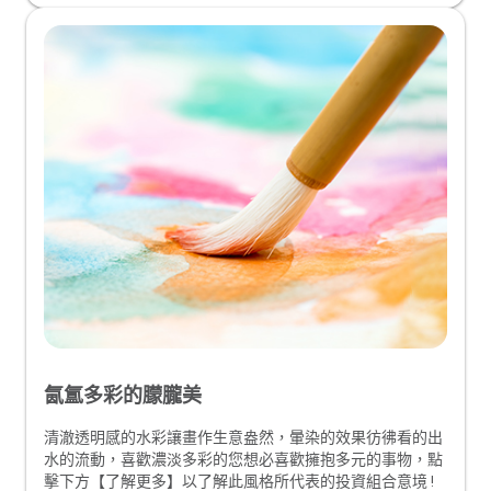
氤氲多彩的朦朧美
清澈透明感的水彩讓畫作生意盎然，暈染的效果彷彿看的出
水的流動，喜歡濃淡多彩的您想必喜歡擁抱多元的事物，點
擊下方【了解更多】以了解此風格所代表的投資組合意境 !