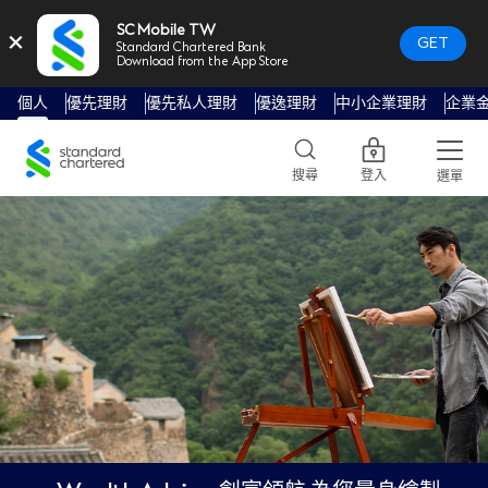
SC Mobile TW
×
GET
Standard Chartered Bank
Download from the App Store
個人
優先理財
優先私人理財
優逸理財
中小企業理財
企業
Standard
Chartered
搜尋
登入
選單
Logo,
Home
Page
Link