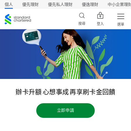
個人
優先理財
優先私人理財
優逸理財
中小企業理
渣
打
搜尋
登入
選單
辦卡升額 心想事成 再享刷卡金回饋
立即申請