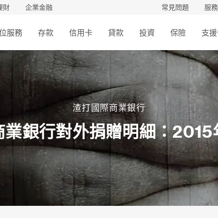
理財
企業金融
常見問題
服務
位服務
存款
信用卡
貸款
投資
保險
支援
渣打國際商業銀行
業銀行對外捐贈明細：201