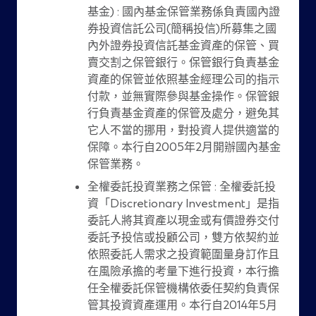
基金) : 國內基金保管業務係負責國內證
券投資信託公司(簡稱投信)所募集之國
內外證券投資信託基金資產的保管、買
賣交割之保管銀行。保管銀行負責基金
資產的保管並依照基金經理公司的指示
付款，並無實際參與基金操作。保管銀
行負責基金資產的保管及處分，避免其
它人不當的挪用，對投資人提供適當的
保障。本行自2005年2月開辦國內基金
保管業務。
全權委託投資業務之保管 : 全權委託投
資「Discretionary Investment」是指
委託人將其資產以現金或有價證券交付
委託予投信或投顧公司，雙方依契約並
依照委託人需求之投資範圍量身訂作且
在風險承擔的考量下進行投資，本行擔
任全權委託保管機構依委任契約負責保
管其投資資產運用。本行自2014年5月