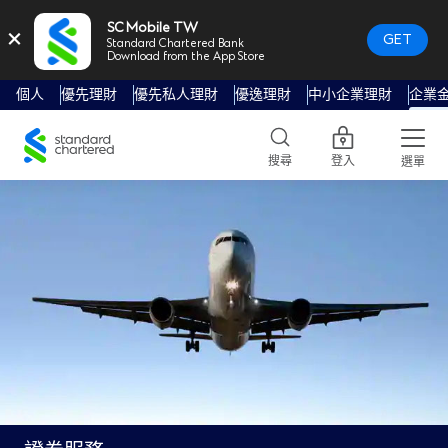
SC Mobile TW
×
GET
Standard Chartered Bank
Download from the App Store
個人
優先理財
優先私人理財
優逸理財
中小企業理財
企業
Standard
Chartered
搜尋
登入
選單
Logo,
Home
Page
Link