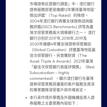
市場證券託管銀行調查」中，渣打銀行
證券服務部更是連續12年獲得臺灣地區”
傑出評鑑”（Top Rated）的殊榮。
2004年渣打銀行再獲全球證券諮詢服
務評鑑(GSCS Benchmarks) 評等為臺
灣次保管業務兩大領導銀行之一。 渣打
銀行分別於2017年,2018年,2019及
2020年連續4年獲全球證券保管雜誌
（Global Custodian）評選臺灣地區最
佳次保管銀行，另首獲財資（The
Asset Triple A Awards）2021年臺灣
「最佳次保管銀行高度評價獎」（Best
Subcustodian – highly
commented）。顯示渣打銀行在臺灣
證券保管業務其優異的客戶服務及資深
的專業團隊深受客戶與市場肯定。
本行承作境外華僑及外國機構投資人證
券服務之主要業務內容如下：