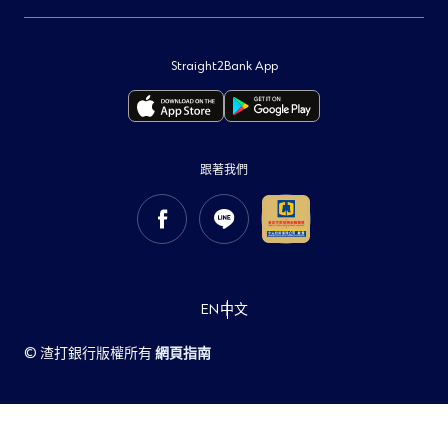
消費者保護
財務報告
集團網站
金融友善服務暨公平待客專區
環球研究
著作權聲明
Straight2Bank App
網站隱私權聲明
舉報管道
個人資料告知事項
洗錢防制專區
打擊金融詐騙
Cookie 使用政策
跟著我們
重要資訊
EN
中文
© 渣打銀行版權所有
網頁指南