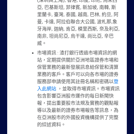
(深圳與上海), 香港, 印度, 印尼, 馬來西
亞, 巴基斯坦, 菲律賓, 新加坡, 南韓, 斯
里蘭卡, 臺灣, 泰國, 越南, 巴林, 約旦, 阿
曼, 卡達, 阿拉伯聯合大公國, 波札那,象
牙海岸, 迦納, 肯亞, 模里西斯, 奈及利亞,
南非, 坦尚尼亞, 烏干達, 尚比亞, 辛巴
威。
市場資訊 : 渣打銀行透過市場資訊的網
站，定期提供關於亞洲地區證券市場和
保管業務的最新發展訊息給保管和清算
業務的客戶。客戶可以向各市場的證券
服務部申請使用其註冊名稱和密碼以
登
入此網站
，並取得市場資訊。市場資訊
包含影響亞洲股市運作的每日新聞快
報，提出重要股市法規及實務的觀點報
導以及最新的證券市場報告等訊息，為
在亞洲股市的外國投資機構提供了完整
的綜述資料。