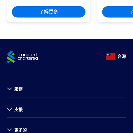
了解更多
台灣
服務
關於渣打
支援
永續發展計畫
投資者關係
環球據點
更多的
法定公開揭露事項
菁英招募