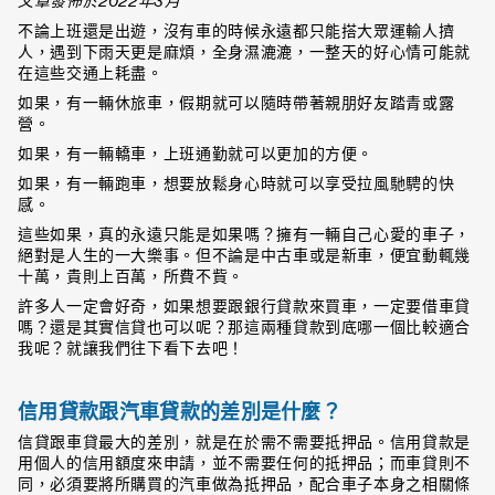
文章發佈於2022年3月
不論上班還是出遊，沒有車的時候永遠都只能搭大眾運輸人擠
人，遇到下雨天更是麻煩，全身濕漉漉，一整天的好心情可能就
在這些交通上耗盡。
如果，有一輛休旅車，假期就可以隨時帶著親朋好友踏青或露
營。
如果，有一輛轎車，上班通勤就可以更加的方便。
如果，有一輛跑車，想要放鬆身心時就可以享受拉風馳騁的快
感。
這些如果，真的永遠只能是如果嗎？擁有一輛自己心愛的車子，
絕對是人生的一大樂事。但不論是中古車或是新車，便宜動輒幾
十萬，貴則上百萬，所費不貲。
許多人一定會好奇，如果想要跟銀行貸款來買車，一定要借車貸
嗎？還是其實信貸也可以呢？那這兩種貸款到底哪一個比較適合
我呢？就讓我們往下看下去吧！
信用貸款跟汽車貸款的差別是什麼？
信貸跟車貸最大的差別，就是在於需不需要抵押品。信用貸款是
用個人的信用額度來申請，並不需要任何的抵押品；而車貸則不
同，必須要將所購買的汽車做為抵押品，配合車子本身之相關條