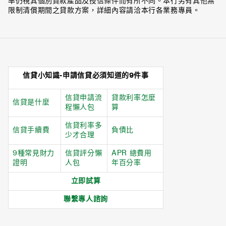
率仍視其個別貸款產品及授信條件而有所不同。本行另有其他無
限制清償期間之貸款方案，詳細內容請洽本行各業務專員。
信貸小知識
-申請信貸必須知道的9件事
信貸申請流
貸款利率怎麼
信貸是什麼
程懶人包
算
信貸利率多
信貸手續費
負債比
少才合理
9種常見財力
信貸評分懶
APR 總費用
證明
人包
年百分率
立即試算
聯繫專人諮詢