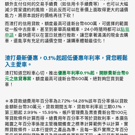
額外支付任何的交易手續費（如信用卡手續費等），也可以大幅
減少買家違約的風險，因此反而可以在車價上面取得更大的議價
能力，將原本說好的價格再往下砍！
而渣打的信用貸款，額度最高可達新台幣600萬，可選擇的範圍
從一般中古房車，甚至到豪華高級轎車，24小時隨時都可以
點我
申請
，最快還可以在當日就進行撥款，讓您拿著滿滿的現金去購
車，還能享有充足的議價空間，讓購車體驗最佳化！
渣打最新優惠，0.1
%
起超低優惠年利率，貸您輕鬆
入主愛車。
渣打知道您盼車心切，推出
優惠年利率0.1%起，開辦費新台幣0
元之信貸專案
，額度最高可達新台幣600萬，絕對夠您買到愛
車！
＊本貸款總費用年百分率為2.72%~14.28%該年百分率係以貸款
金額新台幣30萬元，貸款期間五年，貸款年利率前三期0.1%，
第三期起 2.99% ~ 15.99%，帳戶管理費及票查費新台幣100元
等貸款條件計算而得。總費用年百分率不等於貸款利率。本廣告
揭露之年百分率係按主管機關備查之標準計算範例予以計算，實
際貸款條件，以本行提供之產品為準。且每一客戶實際之年百分