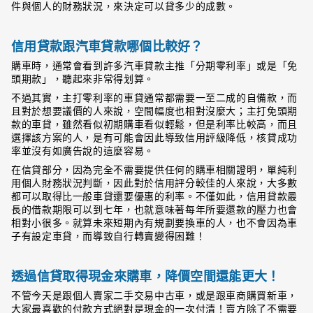
件與個人的財務狀況，來決定可以貸多少的成數。
信用貸款跟汽車貸款哪個比較好？
購車時，通常會看到許多汽車貸款主推「分期零利率」或是「免
頭期款」，聽起來非常得划算。
不過其實，主打零利率的車貸通常都需要一至二成的自備款，而
且對於想要議價的人來說，空間幅度也相對沒麼大；主打免頭期
款的車貸，雖然看似初期購車看似輕鬆，但是利率比較高，而且
選擇該方案的人，是有可能會因此導致信用評級降低，核貸成功
率並沒有如廣告說的這麼容易。
在信貸部分，因為完全不需要提供任何的購車相關證明，單純利
用個人財務狀況判斷，因此對於信用評分較佳的人來說，大多數
都可以取得比一般車貸還要優惠的利率。不僅如此，信用貸款最
長的借款期限可以到七年，也就意味著每年所要還款的壓力也會
相對小很多。就算未來短期內有規劃要換車的人，也不會因為車
子有設定車貸，而導致自行轉賣變得困難！
透過信貸取得現金來購車，降價空間還能更大！
不管今天是跟個人賣家二手交易中古車，或是跟車商購買新車，
大家最喜歡的付款方式絕對是現金的一次付清！賣方除了不需要