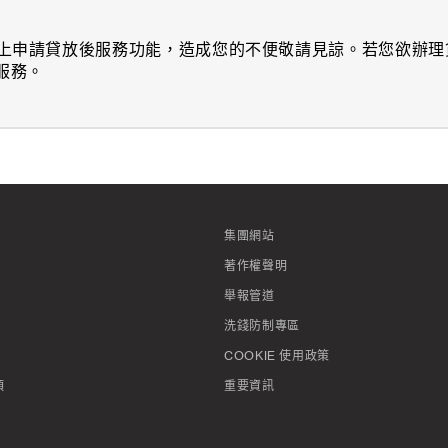
款之線上申請貸放後服務功能，造成您的不便敬請見諒。若您欲
您服務。
集團網站
著作權聲明
舉報管道
洗錢防制專區
COOKIE 使用政策
項
重要資訊