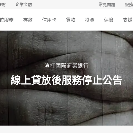
理財
企業金融
常見問題
服務
位服務
存款
信用卡
貸款
投資
保險
支援
渣打國際商業銀行
線上貸放後服務停止公告