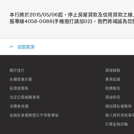
本行將於2015/05/06起，停止房屋貸款及信用貸
服專線4058-0088(手機撥打請加02)，我們將竭誠為
回到頁頂
關於渣打
環球據點
永續發展計畫
菁英招募
投資者關係
財務報告
法定公開揭露事項
環球研究
消費者保護
網站隱私權聲明
金融友善服務暨公平待客專區
個人資料告知事
打擊金融詐騙