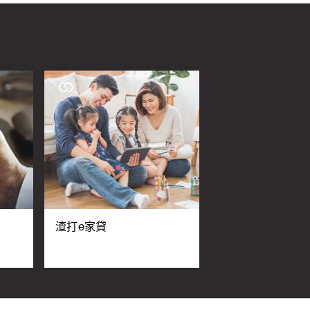
渣打e家貸