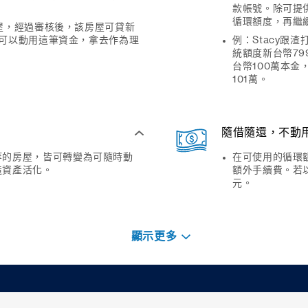
款帳號。除可提
循環額度，再繼
房屋，經過審核後，該房屋可貸新
隨時可以動用這筆資金，拿去作為理
例：Stacy跟
統額度新台幣7
台幣100萬本
101萬。
隨借隨還，不動
等的房屋，皆可轉變為可隨時動
在可使用的循環
造資產活化。
額外手續費。若以
元。
顯示更多