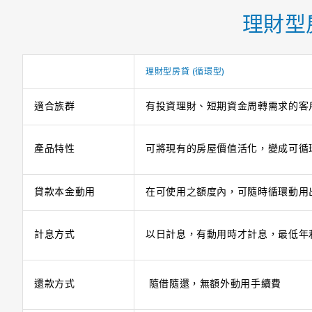
理財型
理財型房貸
(
循環型
)
適合族群
有投資理財、短期資金周轉需求的客
產品特性
可將現有的房屋價值活化，變成可循
貸款本金動用
在可使用之額度內，可隨時循環動用
計息方式
以日計息，有動用時才計息，最低年利
還款方式
隨借隨還，無額外動用手續費