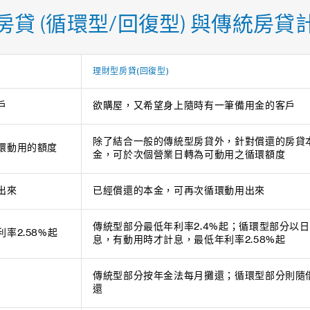
房貸 (循環型/回復型) 與傳統房貸
理財型房貸
(
回復型
)
戶
欲購屋，又希望身上隨時有一筆備用金的客戶
除了結合一般的傳統型房貸外，針對償還的房貸
環動用的額度
金，可於次個營業日轉為可動用之循環額度
出來
已經償還的本金，可再次循環動用出來
傳統型部分最低年利率2.4%起；循環型部分以
率2.58%起
息，有動用時才計息，最低年利率2.58%起
傳統型部分按年金法每月攤還；循環型部分則隨
還