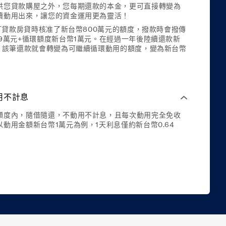
供您貸款購屋之外，您每期還款的本金，更可直接轉變為
續動用出來，讓您的資金運用更為靈活！
渣打貸款房貸時核准了新台幣800萬元的額度，撥款時會撥傳
99萬元+循環額度新台幣1萬元。在經過一年後陸續還款新
金，該筆還款就會轉變為可繼續循環動用的額度，變為新台幣
用不計息
額度內，隨借隨還，不動用不計息，且每次動用完全免收
動用金額新台幣1萬元為例，1天利息僅約新台幣0.64