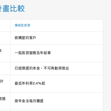
計畫比較
傳統型房貸
欲購屋的客戶
本
一般房貸服務及年結單
已經償還的本金，不可再動用借出
日計
最低年利率2.4%起
借隨
按年金法每月攤還