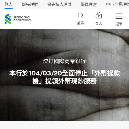
個人
優先理財
優先私人理財
優逸理財
中小企業理
渣
打
搜尋
登入
選單
渣打國際商業銀行
本行於104/03/20全面停止「外幣提款
機」提領外幣現鈔服務