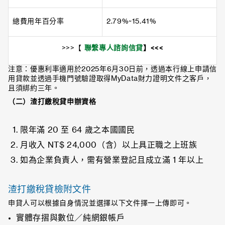
總費用年百分率
2.79%~15.41%
>>>【
聯繫專人諮詢信貸
】
<<<
注意：優惠利率適用於2025年6月30日前，透過本行線上申請信
用貸款並透過手機門號驗證取得MyData財力證明文件之客戶，
且須綁約三年。
（二）渣打繳稅貸申辦資格
限年滿 20 至 64 歲之本國國民
月收入 NT$ 24,000（含）以上具正職之上班族
如為企業負責人，需有營業登記且成立滿 1 年以上
渣打繳稅貸檢附文件
申貸人可以根據自身情況並選擇以下文件擇一上傳即可。
實體存摺與數位／純網銀帳戶