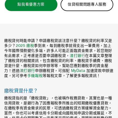
點我看優惠方案
信貸相關問題專人服務
繳稅貸何時能申請？申請繳稅貸該注意什麼？繳稅貸的利率又是
多少？
2025 繳稅
季到來，每到繳稅季就得支出一筆費用，加上
今年國際情勢變化多端，許多人可能正面臨資金需求，若您剛好
有此需求，正考慮是否要申請繳稅貸，
渣打銀行
在本篇文章整理
了繳稅貸的相關資訊，包含繳稅貸的利率、繳稅貸手續費、繳稅
貸是什麼、繳稅貸如何申辦等等，幫助您應對繳稅季的資金壓
力！透過
渣打銀行
申辦繳稅貸，可搭配
MyData
加速貸款申辦速
度，另可參考
手機報稅
等報稅文章，了解更多報稅資訊！
繳稅貸是什麼？
繳稅貸指的是「繳稅貸款」，也被稱作稅務貸款，其實也是一種
信用貸款，是銀行為了因應報稅季所推出的短期繳稅優惠貸款，
在繳稅季有資金需求的民眾，可透過繳稅貸方案緩解資金壓力。
當然，你也可以考慮信用卡分期或向國稅局申請分期或展延，不