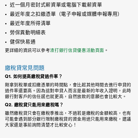
近一個月密封式薪資單或電腦下載薪資單
最近年度之扣繳憑單（電子申報或媒體申報專用）
最近年度所得清單
勞保異動明細表
健保快易通
更詳細的資訊可以參考
渣打銀行信貸優惠活動頁面
。
繳稅貸常見問題
Q1. 如何提高繳稅貸過件率？
剛拿到稅單或扣繳憑單的時間點，會比起其他時間去進行申貸的
過件率還要高。因為這對申貸人而言是最新的年收入證明，此時
銀行對客戶的信任感也就更高，自然放款的意願也會比較大。
Q2. 繳稅貸只能用來繳稅嗎？
雖然繳稅貸只會在繳稅季推出，不過若是繳稅的金額較高，也有
可能會遇到部分銀行限制繳稅貸的資金用途只能用來繳稅，建議
大家還是事前詢問清楚才比較安心！