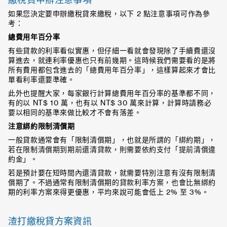
繳稅貸申辦注意事項
如果您決定要申辦繳稅貸來繳稅，以下 2 點注意事項可作為參
考：
總費用年百分率
有些貸款的利率看似實惠，但仔細一看就會發現除了手續費還沒
算進去，就連利率優惠也只有前幾期。這時候我們需要看的是將
所有費用都包含進去的「總費用年百分率」，這樣算起來才會比
單看利率還要準確。
此外也提醒大家，每家銀行計算總費用年百分率的基準都不同，
有的以 NT$ 10 萬，也有以 NT$ 30 萬來計算，計算時請務必
要以相同的基準來做比較才不會有落差。
注意綁約限制清償期
一般貸款通常會有「限制清償期」，也就是所謂的「綁約期」，
若在限制清償期到期前還清貸款，則需要依約支付「提前清償違
約金」。
若是預計要在短時間內還清貸款，就需要特別注意有沒有限制清
償期了。不過通常有限制清償期的貸款利率方案，也會比無綁約
期的利率方案來得更優惠，平均來說可能會低上 2% 至 3%。
渣打繳稅貸方案資訊