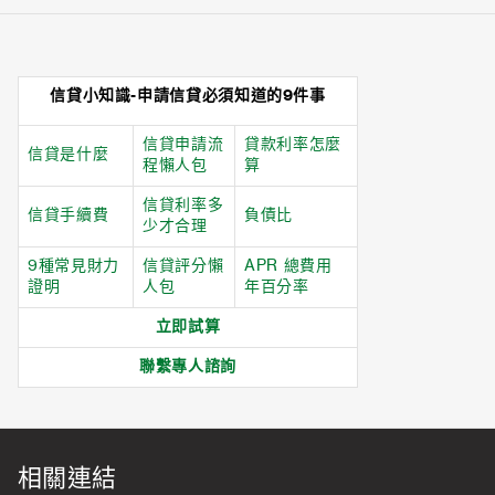
信貸小知識
-申請信貸必須知道的9件事
信貸申請流
貸款利率怎麼
信貸是什麼
程懶人包
算
信貸利率多
信貸手續費
負債比
少才合理
9種常見財力
信貸評分懶
APR 總費用
證明
人包
年百分率
立即試算
聯繫專人諮詢
相關連結