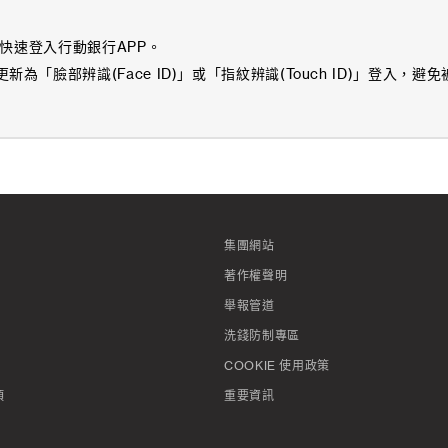
」快速登入行動銀行APP。
為「臉部辨識(Face ID)」或「指紋辨識(Touch ID)」登入
集團網站
著作權聲明
舉報管道
洗錢防制專區
COOKIE 使用政策
項
重要資訊