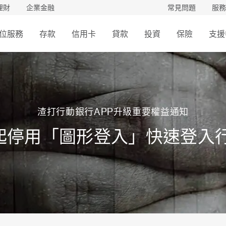
理財
企業金融
常見問題
服務
位服務
存款
信用卡
貸款
投資
保險
支援
渣打行動銀行APP升級重要權益通知
/30起停用「圖形登入」快速登入