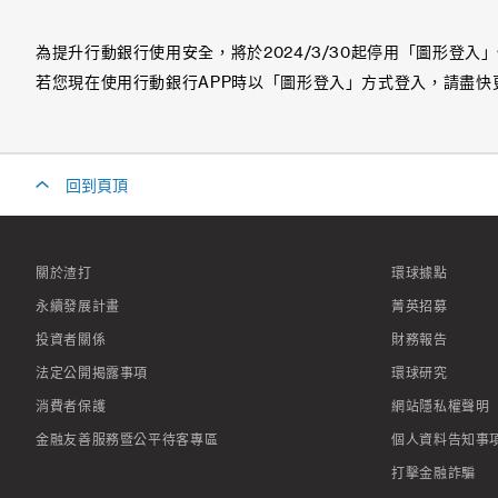
為提升行動銀行使用安全，將於2024/3/30起停用「圖形登入
若您現在使用行動銀行APP時以「圖形登入」方式登入，請盡快更新
回到頁頂
關於渣打
環球據點
永續發展計畫
菁英招募
投資者關係
財務報告
法定公開揭露事項
環球研究
消費者保護
網站隱私權聲明
金融友善服務暨公平待客專區
個人資料告知事
打擊金融詐騙