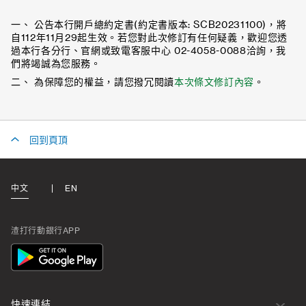
一、 公告本行開戶總約定書(約定書版本: SCB20231100)，將
自112年11月29起生效。若您對此次修訂有任何疑義，歡迎您透
過本行各分行、官網或致電客服中心 02-4058-0088洽詢，我
們將竭誠為您服務。
二、 為保障您的權益，請您撥冗閱讀
本次條文修訂內容
。
回到頁頂
中文
EN
渣打行動銀行APP
App
Icon
快速連結