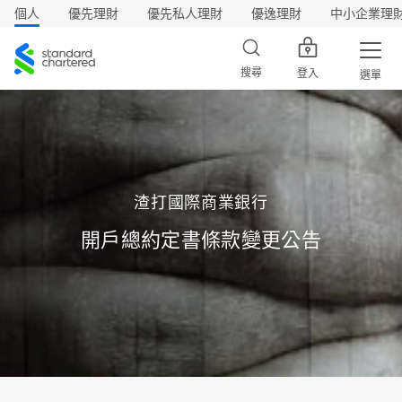
個人
優先理財
優先私人理財
優逸理財
中小企業理
渣
打
搜尋
登入
選單
渣打國際商業銀行
開戶總約定書條款變更公告