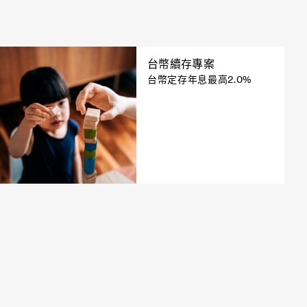
台幣續存專案
台幣定存年息最高2.0%