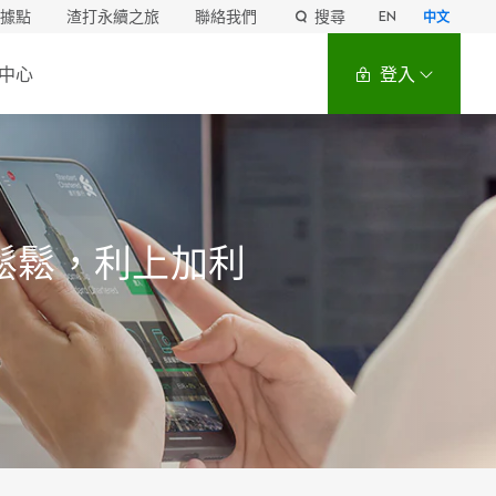
據點
渣打永續之旅
聯絡我們
搜尋
EN
中文
中心
登入
鬆鬆，利上加利