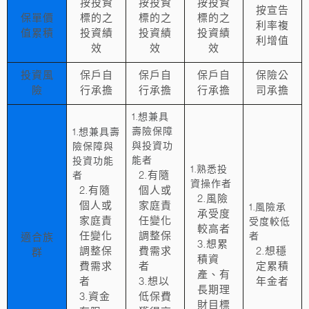
按投資
按投資
按投資
按宣告
保單價
標的之
標的之
標的之
利率複
值累積
投資績
投資績
投資績
利增值
效
效
效
投資風
保戶自
保戶自
保戶自
保險公
險
行承擔
行承擔
行承擔
司承擔
1.想兼具
壽險保障
1.想兼具壽
與投資功
險保障與
能者
投資功能
1.熟悉投
2.有隨
者
資操作者
2.有隨
個人或
2.風險
個人或
家庭責
1.風險承
承受度
家庭責
任變化
受度較低
較高者
任變化
調整保
者
適合族
3.想累
調整保
費需求
2.想穩
群
積資
費需求
者
定累積
產、有
者
3.想以
年金者
長期理
3.資金
低保費
財目標