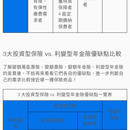
有限、
獲得高
者
有彈性
保障者
繳費需
4.能定
求者
期繳納
保費者
3大投資型保險 vs. 利變型年金險優缺點比較
了解變額萬能壽險、變額壽險、變額年金險、利變型年金險
的差異後，不妨再來看看它們各自的優缺點，進一步判斷自
己的需求比較接近哪一種保險商品！
3 大投資型保險 vs. 利變型年金險優缺點一覽表
投資型保險
利變型
投資型
保險
保險類
投資型壽險
年金險
型