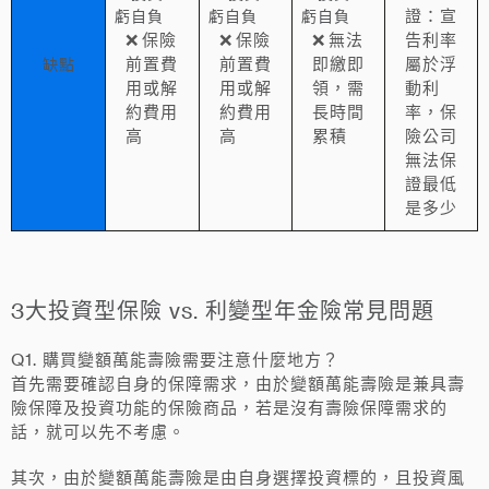
證：宣
虧自負
虧自負
虧自負
❌ 保險
❌ 保險
❌ 無法
告利率
前置費
前置費
即繳即
屬於浮
缺點
用或解
用或解
領，需
動利
約費用
約費用
長時間
率，保
高
高
累積
險公司
無法保
證最低
是多少
3大投資型保險 vs. 利變型年金險常見問題
Q1. 購買變額萬能壽險需要注意什麼地方？
首先需要確認自身的保障需求，由於變額萬能壽險是兼具壽
險保障及投資功能的保險商品，若是沒有壽險保障需求的
話，就可以先不考慮。
其次，由於變額萬能壽險是由自身選擇投資標的，且投資風