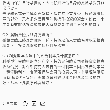
險均由保戶自行承擔的，因此仔細評估自身的風險承受度非
常重要。
最後務必充分了解保費架構，清楚其中有多少是屬於壽險保
障的部分，又有多少是實際能夠操作投資的資金，如此一來
才能有效評估投資績效是否有機會能達到自身預期的數字。
Q2. 變額壽險是終身壽險嗎？
變額壽險是終身壽險的一種，特色是兼具壽險保障以及投資
功能，且投資風險須由保戶自身承擔。
Q3.利變型年金險中的宣告利率是什麼意思？
利變型年金險中的宣告利率，指的是保險公司根據實際投資
收益情況，對保單持有人宣告的一個利率。因此宣告利率是
一種浮動利率，會隨著保險公司的投資表現、市場經濟環境
而有所起伏。宣告利率會影響利變型年金險累積年金的成
效，基本上是數字越高越好。
分享文章：