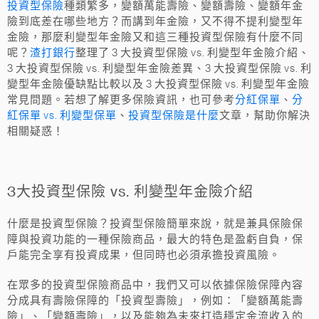
投資型保險
種類繁多，變額萬能壽險、變額壽險、變額年金
險到底差在哪些地方？而講到年金險，又不得不提利變型年
金險，那麼利變型年金險又和這三種投資型保險有什麼不同
呢？
渣打銀行
整理了 3 大投資型保險 vs. 利變型年金險介紹、
3 大投資型保險 vs. 利變型年金險差異、3 大投資型保險 vs. 利
變型年金險優缺點比較以及 3 大投資型保險 vs. 利變型年金險
常見問題。若想了解更多保險資訊，也可參考
分紅保單
、
分
紅保單 vs. 利變型保單
、
投資型保險是什麼
文章，幫助你解決
相關疑惑！
3大投資型保險 vs. 利變型年金險介紹
什麼是投資型保險？投資型保險簡單來說，就是兼具保險保
障與投資功能的一種保險商品，最大的特色是盈虧自負，保
戶能完全享有投資成果，但同時也必須承擔投資風險。
在眾多的投資型保險商品中，我們又可以依據保險保障內容
分成具有壽險保障的「投資型壽險」，例如：「變額萬能壽
險」、「變額壽險」，以及能夠為未來打造穩定金流收入的