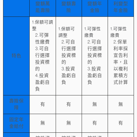
變額萬
變額壽
變額年
利變型
能壽險
險
金險
年金險
1.保額可調
整
1.保額可
1.可彈性
1.可彈性
2.可彈
調整
繳費
繳費
性繳費
2.可自
2.可自
2.保單
3.可自
行選擇
行選擇
利率採
行選擇
投資標
投資標
宣告利
特色
投資標
的
的
率，且
的
3.投資
3.投資
以複利
4.投資
盈虧自
盈虧自
累積方
盈虧自
負
負
式計算
負
壽險保
有
有
無
無
障
固定年
無
無
有
有
金給付