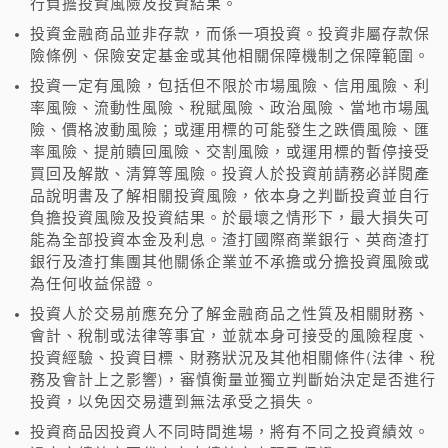
行負擔投資風險及投資結果。
投資金融商品並非存款，而係一項投資。投資非屬存款保
險條例、保險安定基金或其他相關保障機制之保障範圍。
投資一定有風險，包括但不限於市場風險、信用風險、利
率風險、流動性風險、稅賦風險、政治風險、當地市場風
險、價格波動風險；或運用標的可能發生之跌價風險、匯
率風險、提前贖回風險、交割風險，或運用標的暫停接受
買回及解散、清算等風險。投資人於投資前請務必詳閱產
品說明書及了解相關投資風險，依本身之判斷投資並自行
負擔投資風險及投資結果。於最壞之情形下，最大損失可
能為全部投資本金及利息。渣打國際商業銀行、英商渣打
銀行及渣打集團其他關係企業並不承擔或分擔投資風險或
為任何收益保證。
投資人於交易前應充分了解金融商品之性質及相關財務、
會計、稅制或法律等事宜，並就本身可接受的風險程度、
投資經驗、投資目標、財務狀況及其他相關條件(法律、稅
務及會計上之影響)，審慎衡量並獨立判斷始決定是否進行
投資，以免因交易遭到無法承受之損失。
投資商品因投資人不同時間進場，將有不同之投資績效。