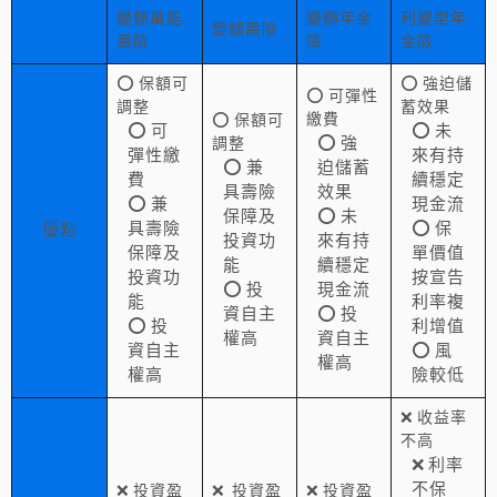
變額萬能
變額年金
利變型年
變額壽險
壽險
險
金險
⭕ 保額可
⭕ 強迫儲
⭕ 可彈性
調整
蓄效果
繳費
⭕ 保額可
⭕ 可
⭕ 未
⭕ 強
調整
彈性繳
來有持
⭕ 兼
迫儲蓄
費
續穩定
具壽險
效果
⭕ 兼
現金流
保障及
⭕ 未
具壽險
⭕ 保
優點
投資功
來有持
保障及
單價值
能
續穩定
投資功
按宣告
⭕ 投
現金流
能
利率複
資自主
⭕ 投
⭕ 投
利增值
權高
資自主
資自主
⭕ 風
權高
權高
險較低
❌ 收益率
不高
❌ 利率
不保
❌ 投資盈
❌ 投資盈
❌ 投資盈