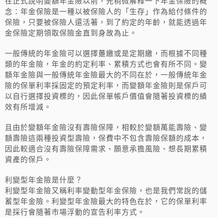
在正式說明變額年金險以前，先稍微解釋一下年金保險的概
念：年金保險是一種以被保險人的「生存」作為給付條件的
保險，只要被保險人還活著，到了約定的年齡，就能透過年
金保險定期領取保險金直到身故為止。
一般傳統的年金險可以選擇躉繳或是定期繳，而根據不同種
類的年金險，年金的約定利率、累積方式也會有所不同。變
額年金險與一般傳統年金險最大的不同在於，一般傳統年金
險的保單利率採固定的預定利率，而變額年金險則是保戶可
以自行選擇投資標的，因此保單帳戶價值會隨著投資標的績
效有所增減。
且由於變額年金險沒有壽險保障，相較於變額萬能壽險、變
額壽險這兩種投資型壽險，保費中不包含壽險保額的成本，
因此較適合沒有壽險保障需求、願意承擔風險、想長期累積
資產的保戶。
利變型年金險是什麼？
利變型年金險又稱利率變動型年金保險，也是我們常說的儲
蓄型年金險。利變型年金險最大的特色在於，它的保單利率
是採行會隨著市場浮動的宣告利率方式。