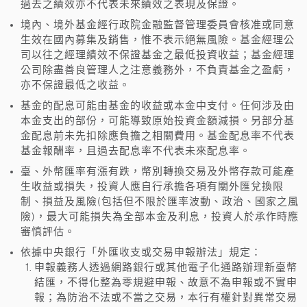
過去之績效亦不代表未來績效之表現及保證。
境內、境外基金經行政院金融監督管理委員會核准或同意
生效在國內募集及銷售，惟不表示絕無風險。基金經理公
司以往之經理績效不保證基金之最低投資收益；基金經理
公司除盡善良管理人之注意義務外，不負責基金之盈虧，
亦不保證最低之收益。
基金的配息可能由基金的收益或本金中支付。任何涉及由
本金支出的部份，可能導致原始投資金額減損。另部分基
金配息前未先扣除應負擔之相關費用。基金配息率不代表
基金報酬率，且過去配息率不代表未來配息率。
臺、外幣匯率有漲有跌，幣別轉換交易及外幣存款可能產
生收益或損失，投資人應自行承擔各項有關外匯兌換限
制、損益及風險(包括但不限於匯率波動、政治、國家之風
險)，最大可能損失為全部本金及利息，投資人於承作時應
審慎評估。
依據中央銀行「外匯收支或交易申報辦法」規定：
申報義務人透過網路銀行或其他電子化通路辦理新臺幣
結匯，不得化整為零規避申報、故意不為申報或不實申
報；為防治不法或不當之交易，本行有權針對異常交易