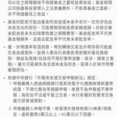
司以往之經理績效不保證基金之最低投資收益；基金經理
公司除盡善良管理人之注意義務外，不負責基金之盈虧，
亦不保證最低之收益。
基金的配息可能由基金的收益或本金中支付。任何涉及由
本金支出的部份，可能導致原始投資金額減損。另部分基
金配息前未先扣除應負擔之相關費用。基金配息率不代表
基金報酬率，且過去配息率不代表未來配息率。
臺、外幣匯率有漲有跌，幣別轉換交易及外幣存款可能產
生收益或損失，投資人應自行承擔各項有關外匯兌換限
制、損益及風險(包括但不限於匯率波動、政治、國家之風
險)，最大可能損失為全部本金及利息，投資人於承作時應
審慎評估。
依據中央銀行「外匯收支或交易申報辦法」規定：
申報義務人透過網路銀行或其他電子化通路辦理新臺幣
結匯，不得化整為零規避申報、故意不為申報或不實申
報；為防治不法或不當之交易，本行有權針對異常交易
進行控管或限制。
申報義務人申報不實，依管理外匯條例第20條第1項規
定，處新臺幣3萬元以上，60萬元以下罰鍰。