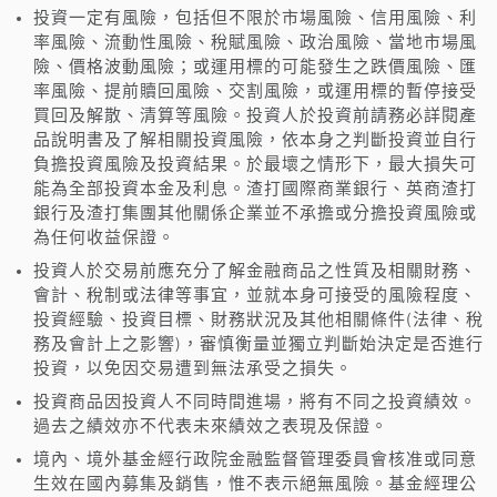
投資一定有風險，包括但不限於市場風險、信用風險、利
率風險、流動性風險、稅賦風險、政治風險、當地市場風
險、價格波動風險；或運用標的可能發生之跌價風險、匯
率風險、提前贖回風險、交割風險，或運用標的暫停接受
買回及解散、清算等風險。投資人於投資前請務必詳閱產
品說明書及了解相關投資風險，依本身之判斷投資並自行
負擔投資風險及投資結果。於最壞之情形下，最大損失可
能為全部投資本金及利息。渣打國際商業銀行、英商渣打
銀行及渣打集團其他關係企業並不承擔或分擔投資風險或
為任何收益保證。
投資人於交易前應充分了解金融商品之性質及相關財務、
會計、稅制或法律等事宜，並就本身可接受的風險程度、
投資經驗、投資目標、財務狀況及其他相關條件(法律、稅
務及會計上之影響)，審慎衡量並獨立判斷始決定是否進行
投資，以免因交易遭到無法承受之損失。
投資商品因投資人不同時間進場，將有不同之投資績效。
過去之績效亦不代表未來績效之表現及保證。
境內、境外基金經行政院金融監督管理委員會核准或同意
生效在國內募集及銷售，惟不表示絕無風險。基金經理公