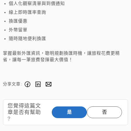
個人化觀察清單與到價通知
線上即時匯率查詢
換匯優惠
外幣留單
隨時隨地便利換匯
掌握最新外匯資訊，聰明規劃換匯時機，讓旅程花費更精
省，讓每一筆旅費發揮最大價值！
分享文章 :
您覺得這篇文
章是否有幫助
是
否
?