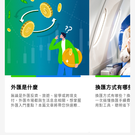
外匯是什麼
換匯方式有哪些
無論是外匯投資、旅遊、留學或跨境支
換匯方式有哪些？換匯
付，外匯市場都與生活息息相關。想掌握
一次搞懂換匯手續費、
外匯入門重點？本篇文章將帶您快速瞭
用對工具，聰明省下每
解！