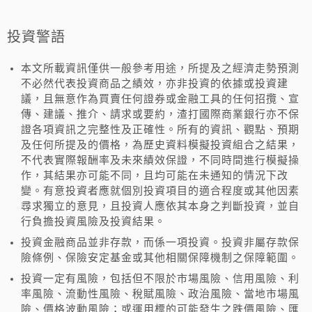
投資警語
本文所載資訊僅供一般參考用途，所提及之經濟走勢預測
不必然代表投資商品之績效，亦非投資的依據或投資建
議，且無意作為買賣任何證券或金融工具的任何招攬、宣
傳、建議、推介、請求或要約，渣打國際商業銀行亦不保
證各項資訊之完整性及正確性。所有的資訊、觀點、預期
及任何所提及的價格，為歷史資料模擬投資組合之結果，
不代表實際報酬率及未來績效保證，不同時間進行模擬操
作，其結果亦可能不同，且均可能在未通知的情況下改
變。有意投資者應就個別投資項目的適合程度或其他因素
尋求獨立的意見，且投資人應依其本身之判斷投資，並自
行負擔投資風險及投資結果。
投資金融商品並非存款，而係一項投資。投資非屬存款保
險條例、保險安定基金或其他相關保障機制之保障範圍。
投資一定有風險，包括但不限於市場風險、信用風險、利
率風險、流動性風險、稅賦風險、政治風險、當地市場風
險、價格波動風險；或運用標的可能發生之跌價風險、匯