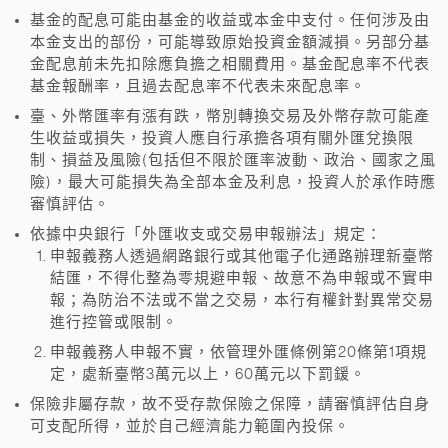
基金的配息可能由基金的收益或本金中支付。任何涉及由
本金支出的部份，可能導致原始投資金額減損。另部分基
金配息前未先扣除應負擔之相關費用。基金配息率不代表
基金報酬率，且過去配息率不代表未來配息率。
臺、外幣匯率有漲有跌，幣別轉換交易及外幣存款可能產
生收益或損失，投資人應自行承擔各項有關外匯兌換限
制、損益及風險(包括但不限於匯率波動、政治、國家之風
險)，最大可能損失為全部本金及利息，投資人於承作時應
審慎評估。
依據中央銀行「外匯收支或交易申報辦法」規定：
申報義務人透過網路銀行或其他電子化通路辦理新臺幣
結匯，不得化整為零規避申報、故意不為申報或不實申
報；為防治不法或不當之交易，本行有權針對異常交易
進行控管或限制。
申報義務人申報不實，依管理外匯條例第20條第1項規
定，處新臺幣3萬元以上，60萬元以下罰鍰。
保險非屬存款，故不受存款保險之保障，請審慎評估自身
可支配所得，並於自己經濟能力範圍內投保。