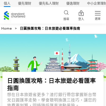
個人
優先理財
優先私人理財
優逸理財
中小企業理
渣
打
選單
搜尋
登入
Home
日圓換匯攻略：日本旅遊必看匯率指南
日圓換匯攻略：日本旅遊必看匯率
指南
想在日本旅遊省更多？渣打銀行帶您掌握新台幣
兌日圓匯率走勢，學會聰明換匯三技巧，讓您的
旅費更划算，同時降低匯率波動風險。