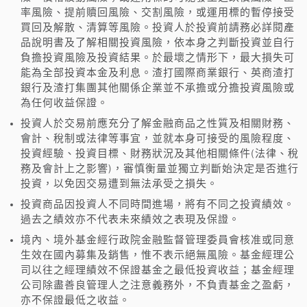
率風險、提前贖回風險、交割風險，或運用標的暫停接受
買回及解散、清算等風險。投資人於投資前請務必詳閱產
品說明書及了解相關投資風險，依本身之判斷投資並自行
負擔投資風險及投資結果。於最壞之情形下，最大損失可
能為全部投資本金及利息。渣打國際商業銀行、英商渣打
銀行及渣打集團其他關係企業並不承擔或分擔投資風險或
為任何收益保證。
投資人於交易前應充分了解金融商品之性質及相關財務、
會計、稅制或法律等事宜，並就本身可接受的風險程度、
投資經驗、投資目標、財務狀況及其他相關條件(法律、稅
務及會計上之影響)，審慎衡量並獨立判斷始決定是否進行
投資，以免因交易遭到無法承受之損失。
投資商品因投資人不同時間進場，將有不同之投資績效。
過去之績效亦不代表未來績效之表現及保證。
境內、境外基金經行政院金融監督管理委員會核准或同意
生效在國內募集及銷售，惟不表示絕無風險。基金經理公
司以往之經理績效不保證基金之最低投資收益；基金經理
公司除盡善良管理人之注意義務外，不負責基金之盈虧，
亦不保證最低之收益。