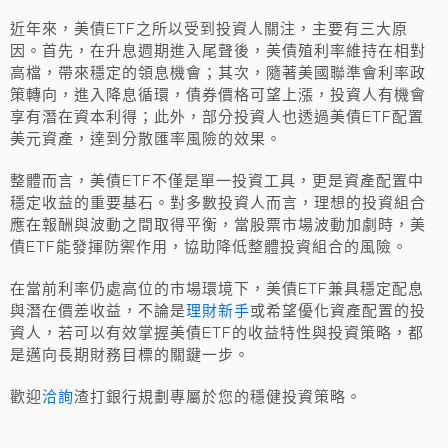
近年來，美債ETF之所以受到投資人關注，主要有三大原
因。首先，在升息週期進入尾聲後，美債殖利率維持在相對
高檔，帶來穩定的領息機會；其次，隨著美國聯準會利率政
策轉向，進入降息循環，債券價格可望上漲，投資人有機會
享有潛在資本利得；此外，部分投資人也透過美債ETF配置
美元資產，達到分散匯率風險的效果。
整體而言，美債ETF不僅是單一投資工具，更是資產配置中
穩定收益的重要基石。對多數投資人而言，理想的投資組合
應在報酬與波動之間取得平衡，當股票市場波動加劇時，美
債ETF能發揮防禦作用，協助降低整體投資組合的風險。
在當前利率仍處高位的市場環境下，美債ETF兼具穩定配息
理財新手
與潛在價差收益，不論是
或希望優化資產配置的投
資人，若可以有效掌握美債ETF的收益特性與投資策略，都
是邁向長期財務目標的關鍵一步。
洽詢
歡迎
渣打銀行規劃專屬於您的穩健投資策略。