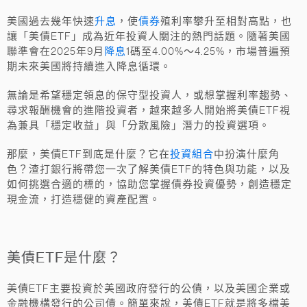
升息
債券
美國過去幾年快速
，使
殖利率攀升至相對高點，也
讓「美債ETF」成為近年投資人關注的熱門話題。隨著美國
降息
聯準會在2025年9月
1碼至4.00%～4.25%，市場普遍預
期未來美國將持續進入降息循環。
無論是希望穩定領息的保守型投資人，或想掌握利率趨勢、
尋求報酬機會的進階投資者，越來越多人開始將美債ETF視
為兼具「穩定收益」與「分散風險」潛力的投資選項。
投資組合
那麼，美債ETF到底是什麼？它在
中扮演什麼角
色？渣打銀行將帶您一次了解美債ETF的特色與功能，以及
如何挑選合適的標的，協助您掌握債券投資優勢，創造穩定
現金流，打造穩健的資產配置。
美債ETF是什麼？
美債ETF主要投資於美國政府發行的公債，以及美國企業或
金融機構發行的公司債。簡單來說，美債ETF就是將多檔美