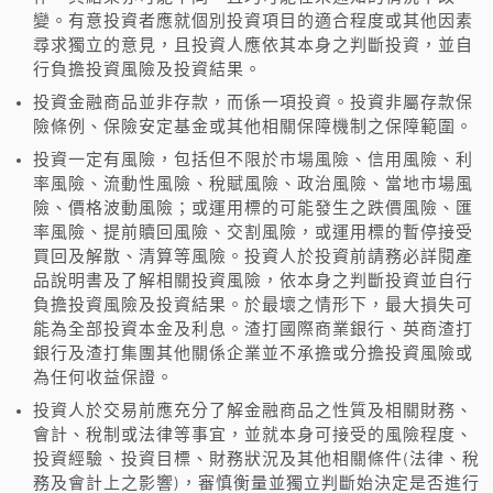
變。有意投資者應就個別投資項目的適合程度或其他因素
尋求獨立的意見，且投資人應依其本身之判斷投資，並自
行負擔投資風險及投資結果。
投資金融商品並非存款，而係一項投資。投資非屬存款保
險條例、保險安定基金或其他相關保障機制之保障範圍。
投資一定有風險，包括但不限於市場風險、信用風險、利
率風險、流動性風險、稅賦風險、政治風險、當地市場風
險、價格波動風險；或運用標的可能發生之跌價風險、匯
率風險、提前贖回風險、交割風險，或運用標的暫停接受
買回及解散、清算等風險。投資人於投資前請務必詳閱產
品說明書及了解相關投資風險，依本身之判斷投資並自行
負擔投資風險及投資結果。於最壞之情形下，最大損失可
能為全部投資本金及利息。渣打國際商業銀行、英商渣打
銀行及渣打集團其他關係企業並不承擔或分擔投資風險或
為任何收益保證。
投資人於交易前應充分了解金融商品之性質及相關財務、
會計、稅制或法律等事宜，並就本身可接受的風險程度、
投資經驗、投資目標、財務狀況及其他相關條件(法律、稅
務及會計上之影響)，審慎衡量並獨立判斷始決定是否進行