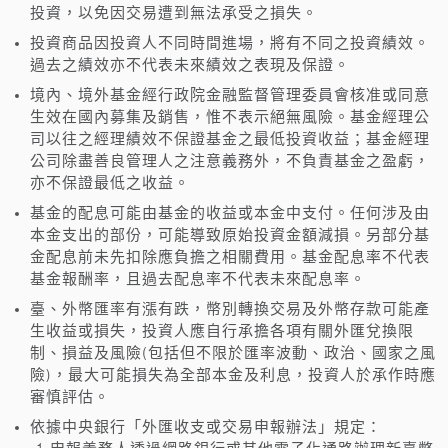
投資，以免因交易遭到無法承受之損失。
投資商品因投資人不同時間進場，將有不同之投資績效。
過去之績效亦不代表未來績效之表現及保證。
境內、境外基金經行政院金融監督管理委員會核准或同意
生效在國內募集及銷售，惟不表示絕無風險。基金經理公
司以往之經理績效不保證基金之最低投資收益；基金經理
公司除盡善良管理人之注意義務外，不負責基金之盈虧，
亦不保證最低之收益。
基金的配息可能由基金的收益或本金中支付。任何涉及由
本金支出的部份，可能導致原始投資金額減損。另部分基
金配息前未先扣除應負擔之相關費用。基金配息率不代表
基金報酬率，且過去配息率不代表未來配息率。
臺、外幣匯率有漲有跌，幣別轉換交易及外幣存款可能產
生收益或損失，投資人應自行承擔各項有關外匯兌換限
制、損益及風險(包括但不限於匯率波動、政治、國家之風
險)，最大可能損失為全部本金及利息，投資人於承作時應
審慎評估。
依據中央銀行「外匯收支或交易申報辦法」規定：