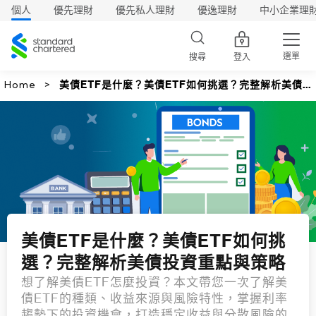
個人
優先理財
優先私人理財
優逸理財
中小企業理
渣
打
選單
搜尋
登入
Home
美債ETF是什麼？美債ETF如何挑選？完整解析美債
投資重點與策略
美債ETF是什麼？美債ETF如何挑
選？完整解析美債投資重點與策略
想了解美債ETF怎麼投資？本文帶您一次了解美
債ETF的種類、收益來源與風險特性，掌握利率
趨勢下的投資機會，打造穩定收益與分散風險的