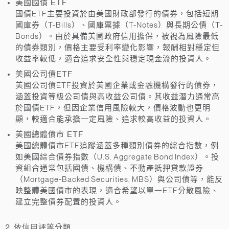
美國國債 ETF
國債ETF主要投資於由美國財政部發行的債券，包括短期
國庫券（T-Bills）、國庫票據（T-Notes）與長期公債（T-
Bonds）。由於具備美國政府信用擔保，被視為風險最低
的債券類別，價格主要受利率變化影響，報酬相對穩定但
收益率較低，適合追求安全性與穩定現金流的投資人。
美國公司債ETF
美國公司債ETF投資於美國企業或金融機構發行的債券，
涵蓋投資等級公司債與高收益公司債。其收益潛力通常高
於國債ETF，但因企業信用風險較大，價格波動也更明
顯，較適合能承擔一定風險、追求較高收益的投資人。
美國總體債市 ETF
美國總體債市ETF追蹤涵蓋多種類別債券的綜合指數，例
如美國綜合債券指數（U.S. Aggregate Bond Index）。投
資組合通常包括國債、機構債、不動產抵押貸款證券
（Mortgage-Backed Securities, MBS）與公司債等，能反
映整體美國債市的表現，適合希望以單一ETF分散風險、
建立完整債券配置的投資人。
2
. 依信用評等分類