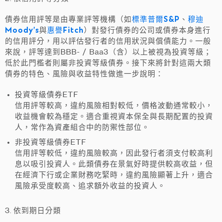
標準普爾S&P
穆迪
債券信用評等是由專業評等機構（如
、
Moody’s
惠譽Fitch
與
）對發行債券的公司或債券本身進行
的信用評分，用以評估發行者的信用狀況與償債能力。一般
來說，評等達到
BBB- / Baa3（含）以上
被視為
投資等級
；
低於此門檻者則屬
非投資等級債券。
接下來將針對這兩大類
債券的特色、風險與收益特性做進一步說明：
投資等級債券ETF
信用評等較高，違約風險相對較低，價格波動通常較小，
收益機會較為穩定。適合重視資本保全與長期配置的投資
人，常作為資產組合中的防禦性部位。
非投資等級債券ETF
信用評等較低，違約風險較高，因此發行者須支付較高利
息以吸引投資人。此類債券在景氣好時提供較高收益，但
在經濟下行或企業財務吃緊時，違約風險顯著上升，適合
風險承受度較高、追求額外收益的投資人。
3
. 依到期日分類