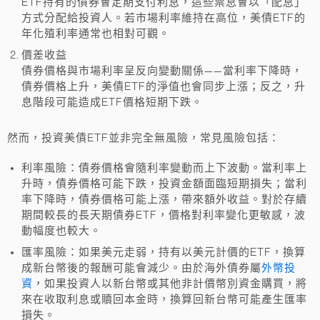
ETF持有的債券會定期支付利息，這些票息會以「配息」
方式分配給投資人。若市場利率維持在高位，美債ETF的
年化殖利率通常也相對可觀。
價差收益
債券價格與市場利率呈反向變動關係——當利率下降時，
債券價格上升，美債ETF的淨值也會同步上漲；反之，升
息階段可能造成ETF價格短期下跌。
然而，投資美債ETF並非完全無風險，常見風險包括：
利率風險
：債券價格會隨利率變動而上下波動。當利率上
升時，債券價格可能下跌，投資金額面臨短期損失；當利
率下降時，債券價格可能上漲，帶來額外收益。對於存續
期間較長的長天期債券ETF，價格對利率變化更敏感，波
動幅度也較大。
匯率風險
：如果美元走弱，持有以美元計價的ETF，換算
外幣投
成新台幣後的報酬可能會減少。由於海外債券屬
資
，如果投資人以新台幣或其他非計價幣別資金購買，將
來在收取利息或贖回本金時，換算回新台幣可能產生匯率
損失。