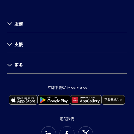
服務
關於渣打
支援
投資者關係
新聞發佈
事業發展
更多
支援中心
環球研究
表格及文件
舉報
重要通知
服務收費
保障客戶
監管披露
立即下載SC Mobile App
自動櫃員機及分行
打擊詐騙
本行服務供應商所在地
下載安卓APK
聯絡我們
保安訊息
重要法律通知
最新通告
可持續發展計劃
Cookie政策
追蹤我們
集團網站
私隱通告