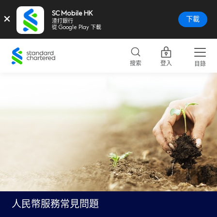
SC Mobile HK
×
下載
渣打銀行
從 Google Play 下載
Standard
Chartered
搜索
登入
目錄
Logo,
Home
Page
Link
人民幣服務常見問題