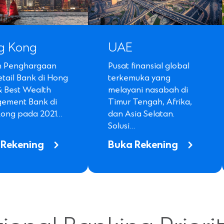
g Kong
UAE
h Penghargaan
Pusat finansial global
etail Bank di Hong
terkemuka yang
 Best Wealth
melayani nasabah di
ement Bank di
Timur Tengah, Afrika,
ong pada 2021…
dan Asia Selatan.
Solusi…
 Rekening
Buka Rekening