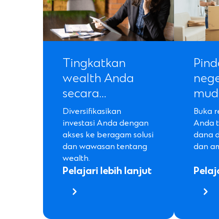
Tingkatkan
Pind
wealth Anda
nege
secara…
mud
Diversifikasikan
Buka r
investasi Anda dengan
Anda t
akses ke beragam solusi
dana d
dan wawasan tentang
dan a
wealth.
Pelajari lebih lanjut
Pelaja