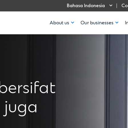
Bahasa Indonesia
Co
About us
Our businesses
I
bersifat
u juga