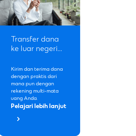
Transfer dana
ke luar negeri…
Kirim dan terima dana
dengan praktis dari
mana pun dengan
rekening multi-mata
uang Anda.
Pelajari lebih lanjut