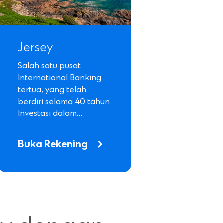
Jersey
Salah satu pusat
International Banking
tertua, yang telah
berdiri selama 40 tahun
Investasi dalam…
Buka Rekening