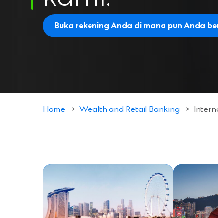
Buka rekening Anda di mana pun Anda b
Home
>
Wealth and Retail Banking
>
Intern