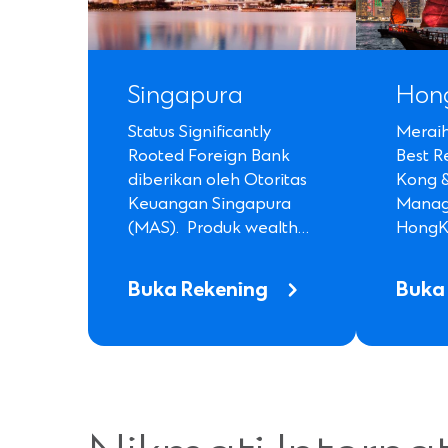
Singapura
Hon
Status Significantly
Merai
Rooted Foreign Bank
Best R
diberikan oleh Otoritas
Kong &
Keuangan Singapura
Manag
(MAS). Produk wealth…
HongK
Buka Rekening
Buka