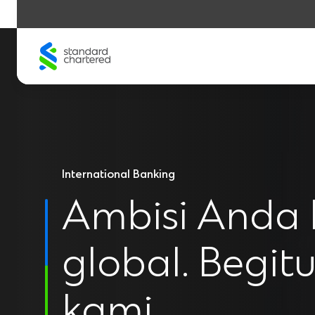
Skip
to
content
International Banking
Ambisi Anda 
global. Begit
kami.