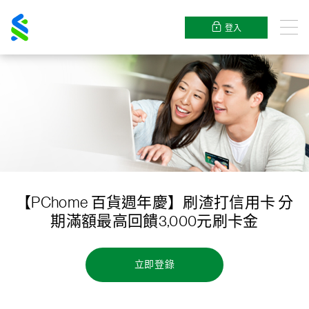
渣
打
登入
目
錄
【PChome 百貨週年慶】刷渣打信用卡 分
期滿額最高回饋3,000元刷卡金
立即登錄