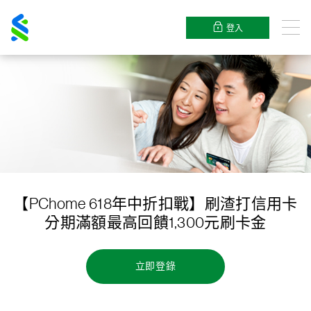
渣
打
登入
目
錄
【PChome 618年中折扣戰】刷渣打信用卡
分期滿額最高回饋1,300元刷卡金
立即登錄