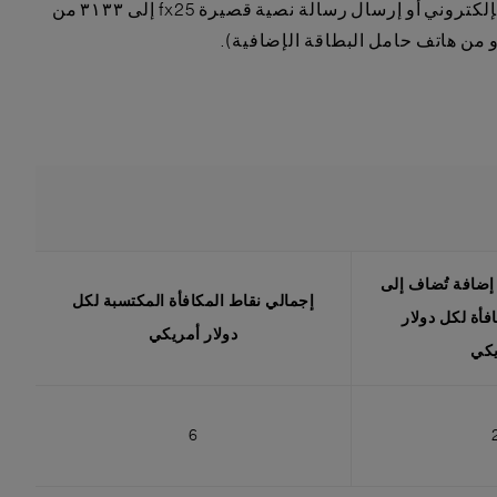
٤. للتأهل للاستفادة من هذا العرض، يجب على العملاء التسجيل (والاشتراك) في الحملة عبر الرابط المقدم في رسالة البريد الإلكتروني أو إرسال رسالة نصية قصيرة fx25 إلى ٣١٣٣ من
من هاتف حامل البطاقة الإضافية).
 إضافة تُضاف إلى
إجمالي نقاط المكافأة المكتسبة لكل
كافأة لكل دولار
دولار أمريكي
يكي
6