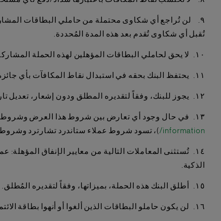
تُقبل أي شكاوى تُقدم بعد هذه المدة المُحددة.
١٠. لا يحق لحاملي البطاقات المؤهلين لهذه الحملة المشاركة في أي حملة أخرى يقدمها بنك ستاندرد تشارترد الإمارات العربية المتحدة على بطاقات الائتمان خلال فترة هذه الحملة.
١١. يحتفظ البنك بحقه في استبدال نقاط المكافآت بأي جائزة/عرض/استرداد نقدي بديل ذي قيمة معادلة في أي وقت دون إشعار مسبق.
١٢. يجوز للبنك، وفقاً لتقديره المطلق ودون إشعار، تعديل تاريخ هذا العرض أو إلغاء العرض أو تعديله.
١٣. في حال وجود أي تعارض بين شروط هذا العرض وشروط عملاء ستاندرد تشارترد وشروط بطاقة الائتمان (المتاحة على موقعنا الإلكتروني
information/
)، تسود شروط عملاء ستاندرد تشارترد وشروط و
١٤. تُستثنى المعاملات التالية من معايير الإنفاق المؤهل
الذكية.
١٥. أطلق البنك هذه الحملة، بميزاتها، وفقاً لتقديره المُطلق. وعليه، يحتفظ البنك بحقه في إيقاف الحملة أو تغيير ميزاتها في أي وقت دون إشعار مسبق.
١٦. لن يكون حاملو البطاقات الذين ألغوا أو أنهوا بطاقة الائتمان لأي سبب كان وقت احتساب الأهلية لهذه الحملة مؤهلين للحصول على نقاط المكافأة الإضافية الخاصة بالحملة.