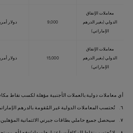
معاملات الإنفاق
الدولي (بغير الدرهم
9,000
دولار أمر
الإماراتي)
معاملات الإنفاق
الدولي (بغير الدرهم
15,000
دولار أمر
الإماراتي)
أي معاملات دولية بالعملات الأجنبية مؤهلة لكسب نقاط مكاف
٦. تُحتسب المعاملات الدولية غير المُقومة بالدرهم الإماراتي، التي تتم باستخدام البطاقة الائتمانية الأساسية والإضافية، ضمن حساب معاملات الإنفاق المؤهلة.
٧. سيحصل جميع حاملي بطاقات جيرني الائتمانية المؤهلين، الذين يستوفون معايير الحملة، على نقاط مكافآت إضافية من بنك ستاندرد تشارترد بحلول ٣١ مارس ٢٠٢٦.
٨. لا تُحتسب نقاط المكافآت باعتبارها سداد/دفع لأي مستحقات مالية غير مدفوعة.