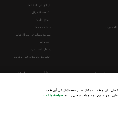
الإبلاغ عن المخالفات
مكافحة الاحتيال
نصائح الأمان
 للمجموعة
حماية عملائنا
سياسة ملفات تعريف الارتباط
الاستدامة
إشعار الخصوصية
الشروط والأحكام عبر الإنترنت
EN
عربي
خريطة الموقع
أفضل على موقعنا. يمكنك تغيير تفضيلاتك في أي وقت
 على المزيد من المعلومات يرجى زيارة
سياسة ملفات