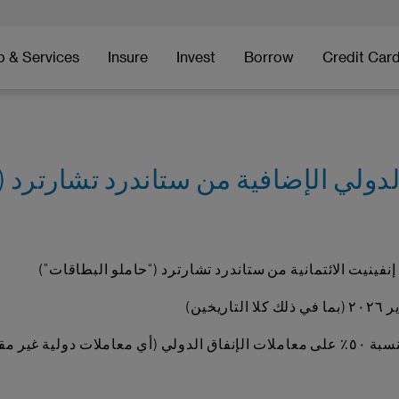
p & Services
Insure
Invest
Borrow
Credit Car
٣. سيحصل حاملو البطاقات المؤهلون على مكافآت إضافية بنسبة ٥٠٪ على معاملات الإنفاق ال