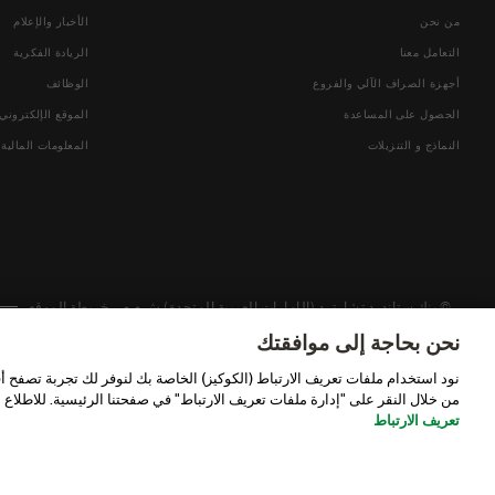
من نحن
الأخبار والإعلام
التعامل معنا
الريادة الفكرية
أجهزة الصراف الآلي والفروع
الوظائف
الحصول على المساعدة
الموقع الإلكتروني
النماذج و التنزيلات
المعلومات المالية
© بنك ستاندرد تشارترد (الإمارات العربية المتحدة) ش.م.م – خريطة الموقع
نحن بحاجة إلى موافقتك
نود استخدام ملفات تعريف الارتباط (الكوكيز) الخاصة بك لنوفر لك تجربة تصفح 
من خلال النقر على "إدارة ملفات تعريف الارتباط" في صفحتنا الرئيسية. للاطلاع
تعريف الارتباط