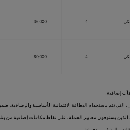
يكي
4
36,000
يكي
4
60,000
آت إضافية.