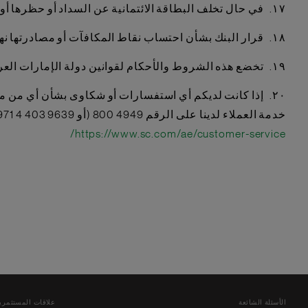
١٧. في حال تخلف البطاقة الائتمانية عن السداد أو حظرها أو تعليقها لأي سبب كان، تتم مصادرة نقاط المكافأة الإضافية، ولكن قد يتم استردادها لاحقاً، وفقاً لتقدير البنك وحده.
١٨. قرار البنك بشأن احتساب نقاط المكافآت أو مصادرتها نهائي وملزم لحامل البطاقة.
١٩. تخضع هذه الشروط والأحكام لقوانين دولة الإمارات العربية المتحدة، ويخضع أي نزاع ينشأ عنها للاختصاص القضائي الحصري لمحاكم دولة الإمارات العربية المتحدة.
٢٠. إذا كانت لديكم أي استفسارات أو شكاوى بشأن أي من منتجاتنا أو خدماتنا، يمكنكم تقديم شكواكم إلينا عبر البريد الإلكتروني على
خدمة العملاء لدينا على الرقم 4949 800 (أو 9639 403 4 971+ من خارج دولة الإمارات)، وسنتواصل معكم في غضون يومي عمل. لمعرفة المزيد عن آلية حل الشكاوى لدينا، يُرجى زيارة
https://www.sc.com/ae/customer-service/
الأسئلة الشائعة
علاقات المستثمري