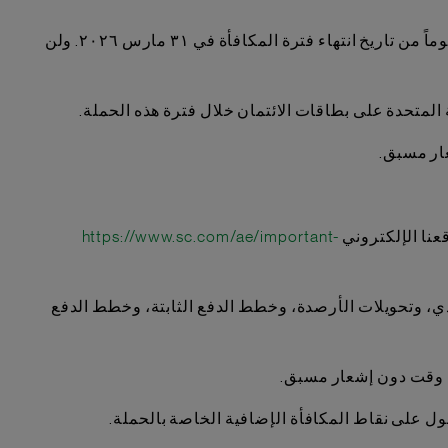
٩. لن تُراجع أي شكاوى محتملة من حاملي البطاقات المشاركين بخصوص مكافأة الحملة (النقاط الإضافية) إلا في غضون ٣٠ يوماً من تاريخ انتهاء فترة المكافأة في ٣١ مارس ٢٠٢٦. ولن
https://www.sc.com/ae/important-
نقدي، وتحويلات الأرصدة، وخطط الدفع الثابتة، وخطط الدفع