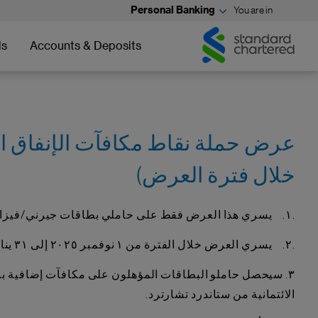
Personal Banking
You are in
Standard
Standard
Chartered
Chartered
ds
Accounts & Deposits
خلال فترة العرض)
.١. يسري هذا العرض فقط على حاملي بطاقات جيرني/فيزا إنفينيت الائتمانية من ستاندرد تشارترد (“حاملو البطاقات”)
.٢. يسري العرض خلال الفترة من ١ نوفمبر ٢٠٢٥ إلى ٣١ يناير ٢٠٢٦ (بما في ذلك كلا التاريخين)
الائتمانية من ستاندرد تشارترد.