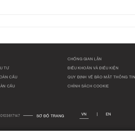
CHỐNG GIAN LẬN
U TƯ
ĐIỀU KHOẢN VÀ ĐIỀU KIỆN
TOÀN CẦU
QUY ĐỊNH VỀ BẢO MẬT THÔNG TI
OÀN CẦU
CHÍNH SÁCH COOKIE
VN
EN
 0103617147
SƠ ĐỒ TRANG