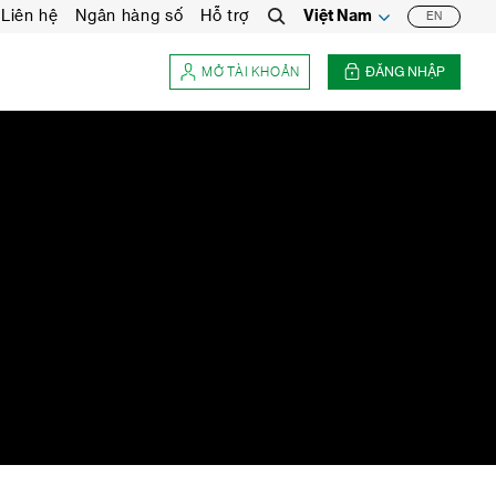
Liên hệ
Ngân hàng số
Hỗ trợ
Việt Nam
EN
Tìm
kiếm
MỞ TÀI KHOẢN
ĐĂNG NHẬP