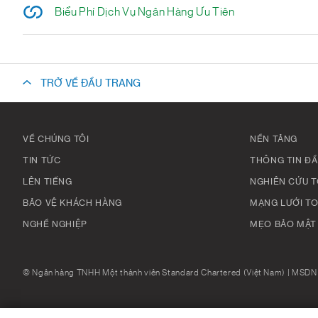
Biểu Phí Dịch Vụ Ngân Hàng Ưu Tiên
TRỞ VỀ ĐẦU TRANG
VỀ CHÚNG TÔI
NỀN TẢNG
TIN TỨC
THÔNG TIN ĐẦ
LÊN TIẾNG
NGHIÊN CỨU 
BẢO VỆ KHÁCH HÀNG
MẠNG LƯỚI T
NGHỀ NGHIỆP
MẸO BẢO MẬT
© Ngân hàng TNHH Một thành viên Standard Chartered (Việt Nam) | MSDN