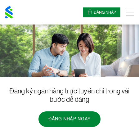
Standard
Chartered
ĐĂNG NHẬP
Thực
đơn
Đăng ký ngân hàng trực tuyến chỉ trong vài
bước dễ dàng
ĐĂNG NHẬP NGAY