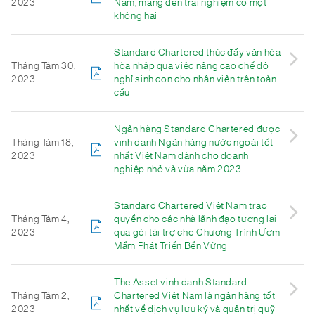
2023
Nam, mang đến trải nghiệm có một
không hai
Standard Chartered thúc đẩy văn hóa
Tháng Tám 30,
hòa nhập qua việc nâng cao chế độ
2023
nghỉ sinh con cho nhân viên trên toàn
cầu
Ngân hàng Standard Chartered được
Tháng Tám 18,
vinh danh Ngân hàng nước ngoài tốt
2023
nhất Việt Nam dành cho doanh
nghiệp nhỏ và vừa năm 2023
Standard Chartered Việt Nam trao
Tháng Tám 4,
quyền cho các nhà lãnh đạo tương lai
2023
qua gói tài trợ cho Chương Trình Ươm
Mầm Phát Triển Bền Vững
The Asset vinh danh Standard
Tháng Tám 2,
Chartered Việt Nam là ngân hàng tốt
2023
nhất về dịch vụ lưu ký và quản trị quỹ