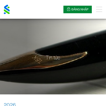
Standard
Chartered
ĐĂNG NHẬP
Thực
đơn
Tin tức
2026