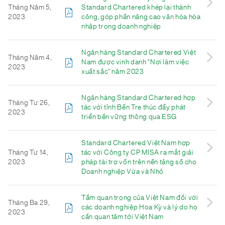
Tháng Năm 5,
Standard Chartered khép lại thành
2023
công, góp phần nâng cao văn hóa hòa
nhập trong doanh nghiệp
Ngân hàng Standard Chartered Việt
Tháng Năm 4,
Nam được vinh danh “Nơi làm việc
2023
xuất sắc” năm 2023
Ngân hàng Standard Chartered hợp
Tháng Tư 26,
tác với tỉnh Bến Tre thúc đẩy phát
2023
triển bền vững thông qua ESG
Standard Chartered Việt Nam hợp
Tháng Tư 14,
tác với Công ty CP MISA ra mắt giải
2023
pháp tài trợ vốn trên nền tảng số cho
Doanh nghiệp Vừa và Nhỏ
Tầm quan trọng của Việt Nam đối với
Tháng Ba 29,
các doanh nghiệp Hoa Kỳ và lý do họ
2023
cần quan tâm tới Việt Nam