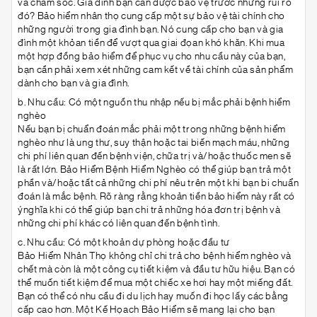
và chăm sóc. Gia đình bạn cần được bảo vệ trước những rủi ro
đó? Bảo hiểm nhân thọ cung cấp một sự bảo vệ tài chính cho
những người trong gia đình bạn. Nó cung cấp cho bạn và gia
đình một khỏan tiền để vượt qua giai đọan khó khăn. Khi mua
một hợp đồng bảo hiểm để phục vụ cho nhu cầu này của bạn,
bạn cần phải xem xét những cam kết về tài chính của sản phẩm
dành cho bạn và gia đình.
b. Nhu cầu: Có một nguồn thu nhập nếu bị mắc phải bệnh hiểm
nghèo
Nếu bạn bị chuẩn đoán mắc phải một trong những bệnh hiểm
nghèo như là ung thư, suy thận hoặc tai biến mạch máu, những
chi phí liên quan đến bệnh viện, chữa trị và/hoặc thuốc men sẽ
là rất lớn. Bảo Hiểm Bệnh Hiểm Nghèo có thể giúp bạn trả một
phần và/hoặc tất cả những chi phí nêu trên một khi bạn bi chuẩn
đoán là mắc bệnh. Rõ ràng rằng khoản tiền bảo hiểm này rất có
ýnghĩa khi có thể giúp bạn chi trả những hóa đơn trị bệnh và
những chi phí khác có liên quan đến bệnh tình.
c. Nhu cầu: Có một khoản dự phòng hoặc đầu tư
Bảo Hiểm Nhân Thọ không chỉ chi trả cho bệnh hiểm nghèo và
chết mà còn là một công cụ tiết kiệm và đầu tư hữu hiệu. Bạn có
thể muốn tiết kiệm để mua một chiếc xe hơi hay một miếng đất.
Bạn có thể có nhu cầu đi du lịch hay muốn đi học lấy các bằng
cấp cao hơn. Một Kế Họach Bảo Hiểm sẽ mang lại cho bạn