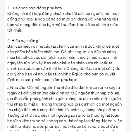
1. Lựa chọn hợp đồng phù hợp
Không có một hợp đồng chuẩn cho tất cả mọi người, một hợp
đồng phù hợp là hợp đồng có mức phí đúng với khả năng của
bạn và mang đến cho bạn một sự đảm bảo về tài chính ở mức
tốt nhất.
2. Hiểu bạn cần gì
Bạn cần hiểu rõ nhu cầu tài chính của mình trước khi chọn một
sản phẩm bảo hiểm nhân thọ. Có rất ít người có đủ khả năng
mua hết tất cả các sản phẩm bảo hiểm theo ý muốn của mình
ngay lập tức. Vì vậy, bạn cần phải cân nhắc xem nhu cầu tài
chính nào của bạn cấp thiết hơn. Chúng tôi đưa ra một số lý do
gợi ý cho bạn về nhu cầu tài chính để giúp cho bạn có quyết
định mua sản phẩm bảo hiểm phù hợp:
a.Nhu cầu: Có một nguồn thu nhập đều đặn khi có rủi ro xảy ra
Ngay cả đối với những gia đình có từ 2 nguồn thu nhập trở lên,
gia đình vẫn phải gánh chịu gánh nặng tài chính nếu một nguồn
thu nhập bị mất đi. Trong trường hợp gia đình chỉ có một nguồn
thu nhập thì tình trạng khó khăn tài chính lại càng nặng nề hơn.
Tương tự như vậy, nếu một người gặp rủi ro bị thương tật tòan
bộ vĩnh viễn thì họ sẽ không còn khả năng lao động. Ngòai việc
mất thu nhập họ còn phải mất một khỏan tiền cho việc chữa trị