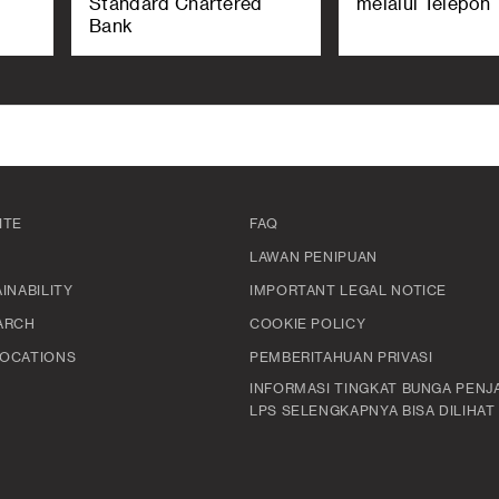
Standard Chartered
melalui Telepon
Bank
ITE
FAQ
LAWAN PENIPUAN
INABILITY
IMPORTANT LEGAL NOTICE
ARCH
COOKIE POLICY
OCATIONS
PEMBERITAHUAN PRIVASI
INFORMASI TINGKAT BUNGA PENJ
LPS SELENGKAPNYA BISA DILIHAT D