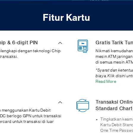
Fitur Kartu
ip & 6-digit PIN
Gratis Tarik Tu
ilengkapi dengan teknologi Chip
Nikmati kemudahan t
transaksi.
mesin ATM jaringan 
di semua mesin ATM 
*Syarat dan ketentua
biaya. Klik disini un
Read More
Transaksi Onli
Standard Chart
n menggunakan Kartu Debit
EDC berlogo GPN untuk transaksi
Tingkatkan keam
card untuk transaksi di luar
Kartu Debit Sta
One Time Passwo