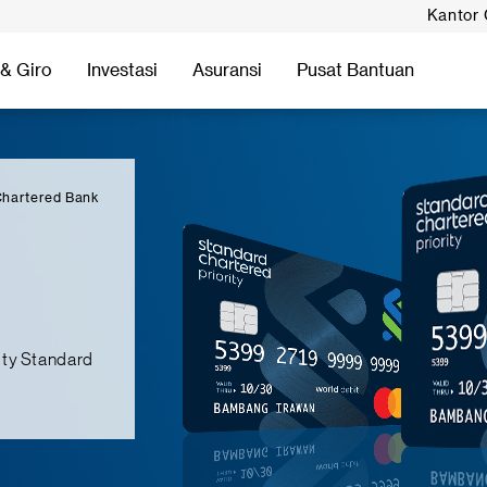
Kantor
& Giro
Investasi
Asuransi
Pusat Bantuan
 Chartered Bank
ity Standard