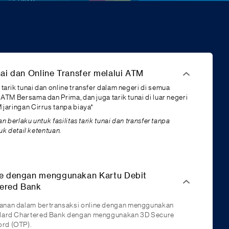
nai dan Online Transfer melalui ATM
arik tunai dan online transfer dalam negeri di semua
ATM Bersama dan Prima, dan juga tarik tunai di luar negeri
jaringan Cirrus tanpa biaya*
n berlaku untuk fasilitas tarik tunai dan transfer tanpa
tuk detail ketentuan.
ne dengan menggunakan Kartu Debit
ered Bank
anan dalam bertransaksi online dengan menggunakan
ndard Chartered Bank dengan menggunakan 3D Secure
rd (OTP).